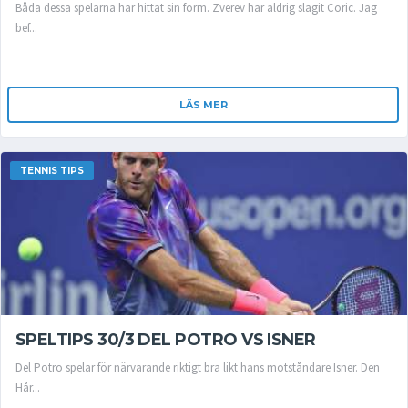
Båda dessa spelarna har hittat sin form. Zverev har aldrig slagit Coric. Jag
bef...
LÄS MER
TENNIS TIPS
SPELTIPS 30/3 DEL POTRO VS ISNER
Del Potro spelar för närvarande riktigt bra likt hans motståndare Isner. Den
Hår...