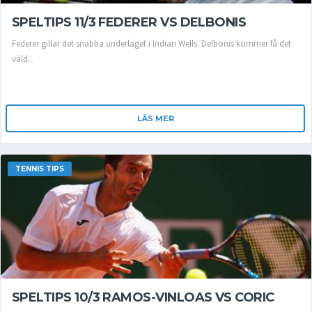
SPELTIPS 11/3 FEDERER VS DELBONIS
Federer gillar det snabba underlaget i Indian Wells. Delbonis kommer få det
väld...
LÄS MER
TENNIS TIPS
SPELTIPS 10/3 RAMOS-VINLOAS VS CORIC