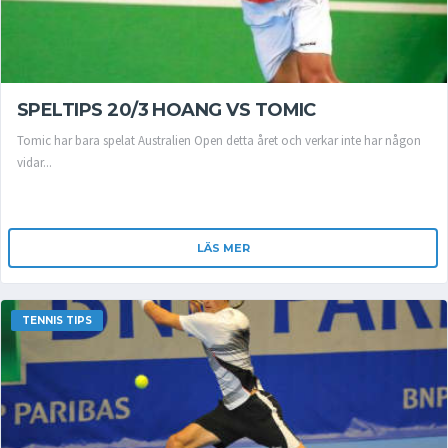
SPELTIPS 20/3 HOANG VS TOMIC
Tomic har bara spelat Australien Open detta året och verkar inte har någon
vidar...
LÄS MER
TENNIS TIPS