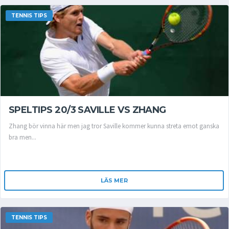
TENNIS TIPS
SPELTIPS 20/3 SAVILLE VS ZHANG
Zhang bör vinna här men jag tror Saville kommer kunna streta emot ganska
bra men...
LÄS MER
TENNIS TIPS