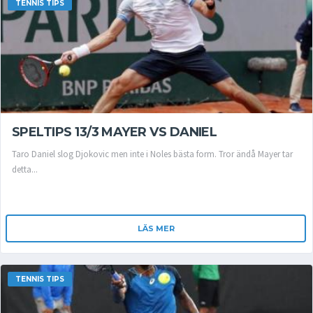
TENNIS TIPS
SPELTIPS 13/3 MAYER VS DANIEL
Taro Daniel slog Djokovic men inte i Noles bästa form. Tror ändå Mayer tar
detta...
LÄS MER
TENNIS TIPS