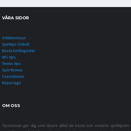
VÅRA SIDOR
Oddsbonusar
Speltips fotboll
Bästa bettingsidan
NFL tips
Tennis tips
Sportbonus
Casinobonus
Reportage
OM OSS
TipsArenan ger dig som läsare alltid de bästa och senaste speltipsen