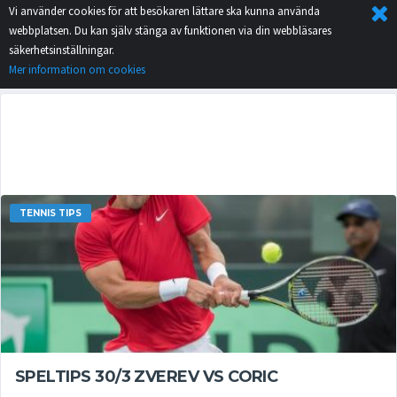
Vi använder cookies för att besökaren lättare ska kunna använda
webbplatsen. Du kan själv stänga av funktionen via din webbläsares
säkerhetsinställningar.
Mer information om cookies
DE HETASTE SPELTIPSEN
SYSTEM
EARLYBETS
SINGEL
TENNIS TIPS
SPELTIPS 30/3 ZVEREV VS CORIC