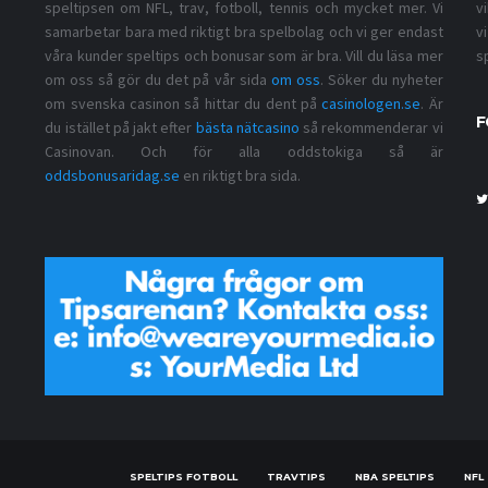
speltipsen om NFL, trav, fotboll, tennis och mycket mer. Vi
v
samarbetar bara med riktigt bra spelbolag och vi ger endast
v
våra kunder speltips och bonusar som är bra. Vill du läsa mer
s
om oss så gör du det på vår sida
om oss
. Söker du nyheter
om svenska casinon så hittar du dent på
casinologen.se
. Är
F
du istället på jakt efter
bästa nätcasino
så rekommenderar vi
Casinovan. Och för alla oddstokiga så är
oddsbonusaridag.se
en riktigt bra sida.
SPELTIPS FOTBOLL
TRAVTIPS
NBA SPELTIPS
NFL