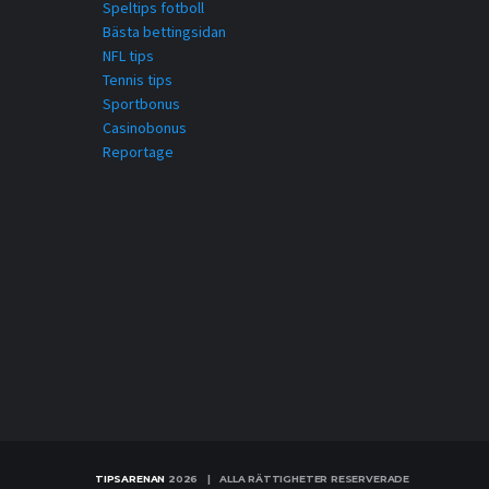
Speltips fotboll
Bästa bettingsidan
NFL tips
Tennis tips
Sportbonus
Casinobonus
Reportage
TIPSARENAN
2026 | ALLA RÄTTIGHETER RESERVERADE