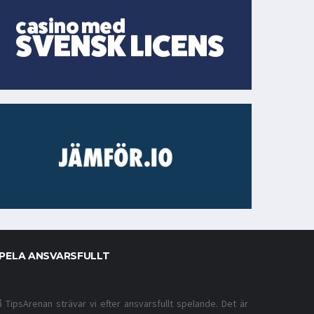
PELA ANSVARSFULLT
å TipsArenan strävar vi efter ansvarsfullt spelande. Det är