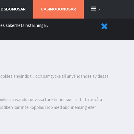
DSBONUSAR
CASINOBONUSAR
es säkerhetsinställningar.
cookies används till och samtycka till användandet av dessa.
ookies används för vissa funktioner som förbättrar våra
atistiken kan inte kopplas ihop med abonnemang eller