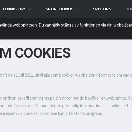
TENNIS TIPS
SPORTBONUS
SPELTIPS
OD
nvända webbplatsen. Du kan själv stänga av funktionen via din webbläsar
M COOKIES
aft den 1 juli 2011, skall alla som besöker webbsidor informeras om vad 
en liten textfil som lagras på din dator när du besöker en webbplats. C
ndandet av sajten. Vi sparar ingen personlig information via cookies. St
pressen via cookies. En cookie kan inte starta program.