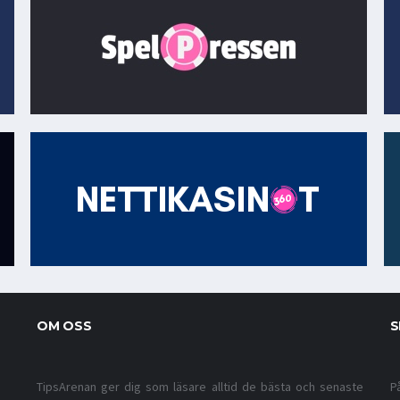
OM OSS
S
TipsArenan ger dig som läsare alltid de bästa och senaste
P