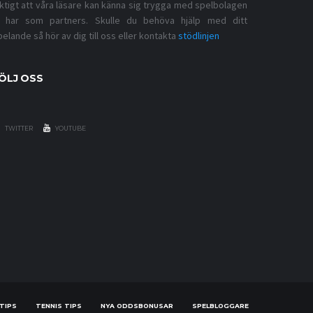
iktigt att våra läsare kan känna sig trygga med spelbolagen
i har som partners. Skulle du behöva hjälp med ditt
pelande så hör av dig till oss eller kontakta
stödlinjen
ÖLJ OSS
TWITTER
YOUTUBE
 TIPS
TENNIS TIPS
NYA ODDSBONUSAR
SPELBLOGGARE