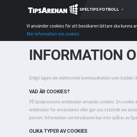
SPELTIPS FOTBOLL
Vi använder cookies för att besökaren lättare ska kunna a
Mer information om cookies
INFORMATION O
Enligt lagen om elektronisk kommunikation som trädde i kr
VAD ÄR COOKIES?
På Spelpressens webbsidor används cookies. En cookie är 
webbsidor för användaren eller ger oss statistik om anvä
person. Information om besökaren kan inte spåras av Spel
OLIKA TYPER AV COOKIES