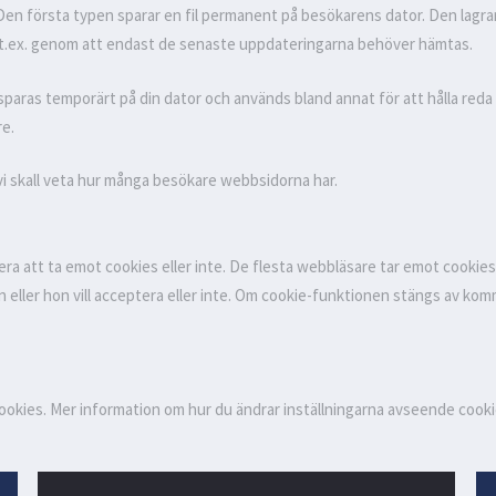
Den första typen sparar en fil permanent på besökarens dator. Den lagr
t.ex. genom att endast de senaste uppdateringarna behöver hämtas.
paras temporärt på din dator och används bland annat för att hålla reda
re.
 vi skall veta hur många besökare webbsidorna har.
tera att ta emot cookies eller inte. De flesta webbläsare tar emot cookies
an eller hon vill acceptera eller inte. Om cookie-funktionen stängs av 
 cookies. Mer information om hur du ändrar inställningarna avseende cooki