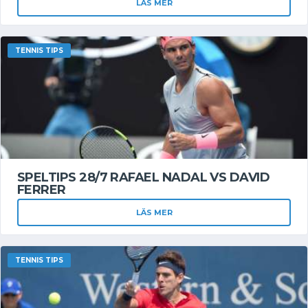
LÄS MER
TENNIS TIPS
SPELTIPS 28/7 RAFAEL NADAL VS DAVID
FERRER
LÄS MER
TENNIS TIPS