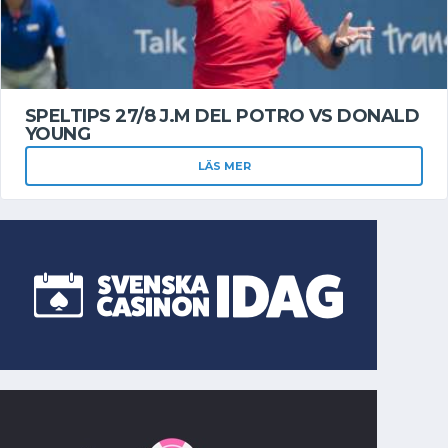
SPELTIPS 27/8 J.M DEL POTRO VS DONALD
YOUNG
LÄS MER