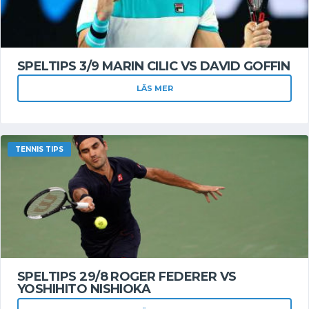
SPELTIPS 3/9 MARIN CILIC VS DAVID GOFFIN
LÄS MER
TENNIS TIPS
SPELTIPS 29/8 ROGER FEDERER VS
YOSHIHITO NISHIOKA