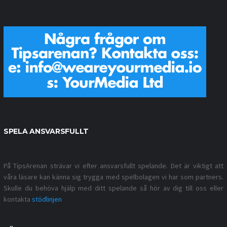
SPELA ANSVARSFULLT
På TipsArenan strävar vi efter ansvarsfullt spelande. Det är viktigt att
våra läsare kan känna sig trygga med spelbolagen vi har som partners.
Skulle du behöva hjälp med ditt spelande så hör av dig till oss eller
kontakta
stödlinjen