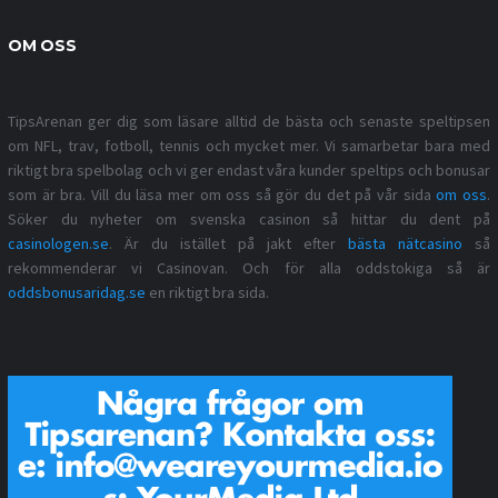
OM OSS
TipsArenan ger dig som läsare alltid de bästa och senaste speltipsen
om NFL, trav, fotboll, tennis och mycket mer. Vi samarbetar bara med
riktigt bra spelbolag och vi ger endast våra kunder speltips och bonusar
som är bra. Vill du läsa mer om oss så gör du det på vår sida
om oss
.
Söker du nyheter om svenska casinon så hittar du dent på
casinologen.se
. Är du istället på jakt efter
bästa nätcasino
så
rekommenderar vi Casinovan. Och för alla oddstokiga så är
oddsbonusaridag.se
en riktigt bra sida.