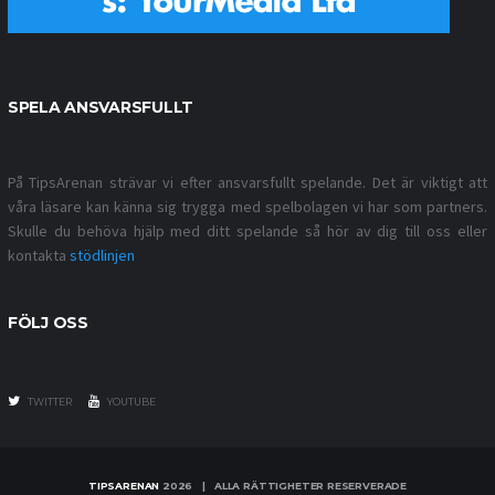
SPELA ANSVARSFULLT
På TipsArenan strävar vi efter ansvarsfullt spelande. Det är viktigt att
våra läsare kan känna sig trygga med spelbolagen vi har som partners.
Skulle du behöva hjälp med ditt spelande så hör av dig till oss eller
kontakta
stödlinjen
FÖLJ OSS
TWITTER
YOUTUBE
TIPSARENAN
2026 | ALLA RÄTTIGHETER RESERVERADE