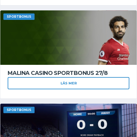
SPORTBONUS
MALINA CASINO SPORTBONUS 27/8
LÄS MER
SPORTBONUS