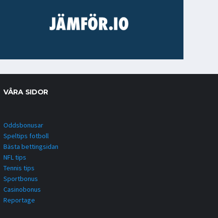
VÅRA SIDOR
Oddsbonusar
Speltips fotboll
Bästa bettingsidan
NFL tips
Tennis tips
Sportbonus
Casinobonus
Reportage