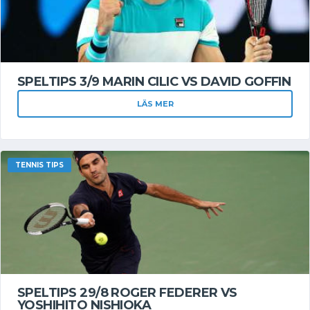
SPELTIPS 3/9 MARIN CILIC VS DAVID GOFFIN
LÄS MER
TENNIS TIPS
SPELTIPS 29/8 ROGER FEDERER VS
YOSHIHITO NISHIOKA