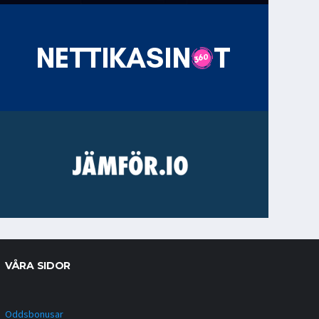
VÅRA SIDOR
Oddsbonusar