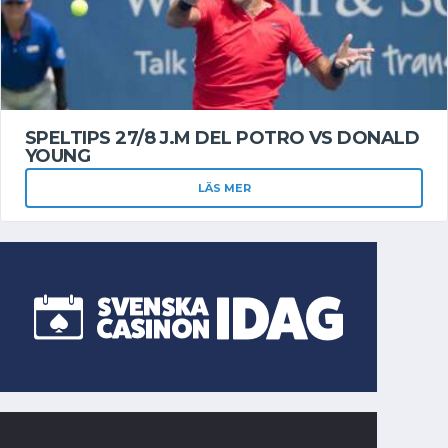
SPELTIPS 27/8 J.M DEL POTRO VS DONALD
YOUNG
LÄS MER