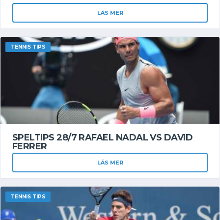
LÄS MER
TENNIS TIPS
SPELTIPS 28/7 RAFAEL NADAL VS DAVID
FERRER
LÄS MER
TENNIS TIPS