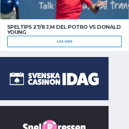
SPELTIPS 27/8 J.M DEL POTRO VS DONALD
YOUNG
LÄS MER