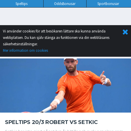
Speltips
OddsBonusar
Sportbonusar
Vi använder cookies för att besökaren lättare ska kunna använda
webbplatsen. Du kan själv stänga av funktionen via din webbläsares
säkerhetsinställningar.
Mer information om cookies
SPELTIPS 20/3 ROBERT VS SETKIC