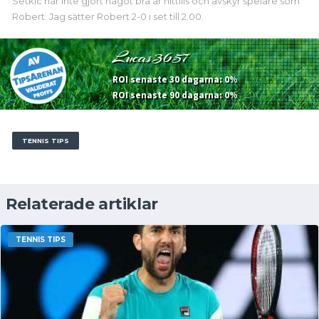
Setkic har inte gjort något bra år hittills och avskyr spelare som
Robert. Jag sätter Robert 2-0 i set till 2.00.
Lucas3657
ROI senaste 30 dagarna: 0%
ROI senaste 90 dagarna: 0%
TENNIS TIPS
Relaterade artiklar
TENNIS TIPS