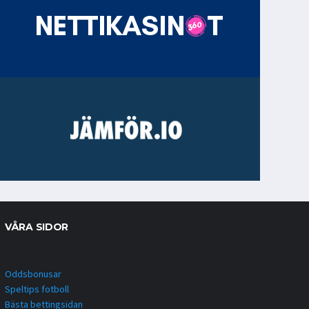
VÅRA SIDOR
Oddsbonusar
Speltips fotboll
Bästa bettingsidan