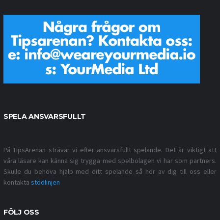
SPELA ANSVARSFULLT
På TipsArenan strävar vi efter ansvarsfullt spelande. Det är viktigt att
våra läsare kan känna sig trygga med spelbolagen vi har som partners.
Skulle du behöva hjälp med ditt spelande så hör av dig till oss eller
kontakta
stödlinjen
FÖLJ OSS