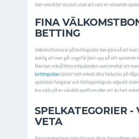
man omsätter mycket utan att vara en vinnande spela
FINA VÄLKOMSTBO
BETTING
Välkomstbonusar på bettingsidor kan göra så att man h
duktig att man går ungefär jämt upp på sitt spelande k
Man kan också hitta erbjudanden som innebär att man 
bettingsidan
täcker helt enkelt dina förluster på något
spelsidan fungerar och förhoppningsvis välja att sta
bra odds på en särskild spelform eller att du helt enkel
SPELKATEGORIER -
VETA
Bästa livebetting sidan för just dig är förmodligen en