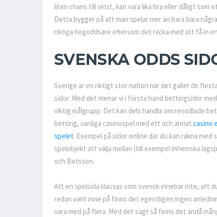
liten chans till vinst, kan vara lika bra eller dåligt som
Detta bygger på att man spelar mer än bara bara några 
riktiga högoddsare eftersom det räcka med att få in en
SVENSKA ODDS SID
Sverige är en riktigt stor nation när det gäller de fle
sidor. Med det menar vi i första hand bettingsidor m
viktig målgrupp. Det kan dels handla om renodlade b
betting, vanliga casinospel med ett och annat
casino 
spelet
. Exempel på sidor online där du kan räkna med
spelobjekt att välja mellan (till exempel inhemska la
och Betsson.
Att en spelsida klassas som svensk innebär inte, att d
redan varit inne på finns det egentligen ingen anledning
vara med på flera. Med det sagt så finns det ändå mång