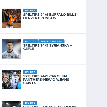
NFL TIPS
SPELTIPS 24/9 BUFFALO BILLS-
DENVER BRONCOS
FOTBOLL
SUPERETTAN TIPS
SPELTIPS 24/9 SYRIANSKA –
GEFLE
NFL TIPS
SPELTIPS 24/9 CAROLINA
PANTHERS-NEW ORLEANS
SAINTS
NFL TIPS
SPELTIPS 24/9 NFL BALTIMORE