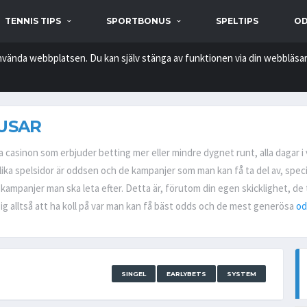
TENNIS TIPS
SPORTBONUS
SPELTIPS
OD
nvända webbplatsen. Du kan själv stänga av funktionen via din webbläsar
NUSAR
a casinon som erbjuder betting mer eller mindre dygnet runt, alla dagar i
olika spelsidor är oddsen och de kampanjer som man kan få ta del av, speciel
kampanjer man ska leta efter. Detta är, förutom din egen skicklighet, de 
sig alltså att ha koll på var man kan få bäst odds och de mest generösa
od
SINGEL
EARLYBETS
SYSTEM