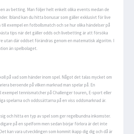
en av betting. Man följer helt enkelt olika events medan de
r. Ibland kan du hitta bonusar som gäller exklusivt för live
lja till exempel en fotbollsmatch och se hur olika händelser på
ästa tips när det gäller odds och livebetting är att försöka
are utan där oddset förändras genom en matematisk algoritm. I
ation än spelbolaget.
la koll på vad som händer inom spel. Något det talas mycket om
riera beroende på vilken marknad man spelar på. En
ll exempel tennismatcher på Challenger touren, E-sport eller
nniga spelarna och oddssättarna på en viss oddsmarknad är.
a sig och hitta en typ av spel som ger regelbundna inkomster.
idigare på en spelform men sedan börjar förlora är det inte
. Det kan vara utvecklingen som kommit ikapp dig dig och då är