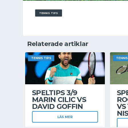
TENNIS TIPS
Relaterade artiklar
TENNIS TIPS
TENNIS
SPELTIPS 3/9
SP
MARIN CILIC VS
RO
DAVID GOFFIN
VS
NI
LÄS MER