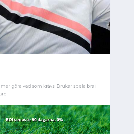
mmer göra vad som krävs. Brukar spela bra i
ard.
ROI senaste 90 dagarna: 0%