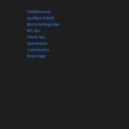
Oddsbonusar
Speltips fotboll
Bästa bettingsidan
NFL tips
Tennis tips
Sportbonus
Casinobonus
Reportage