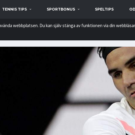
TENNIS TIPS
SPORTBONUS
SPELTIPS
OD
nvända webbplatsen. Du kan själv stänga av funktionen via din webbläsar