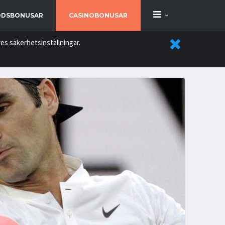
DSBONUSAR
CASINOBONUSAR
es säkerhetsinställningar.