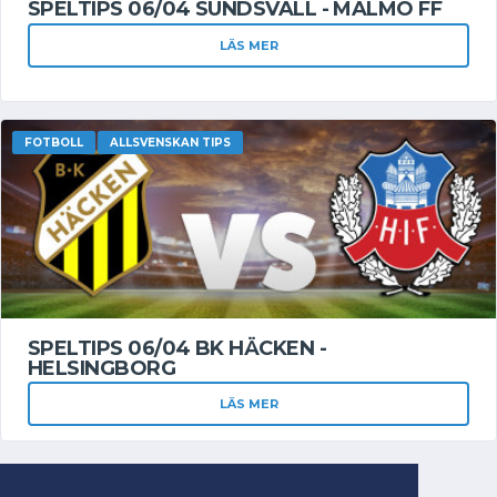
SPELTIPS 06/04 SUNDSVALL - MALMÖ FF
LÄS MER
FOTBOLL
ALLSVENSKAN TIPS
SPELTIPS 06/04 BK HÄCKEN -
HELSINGBORG
LÄS MER