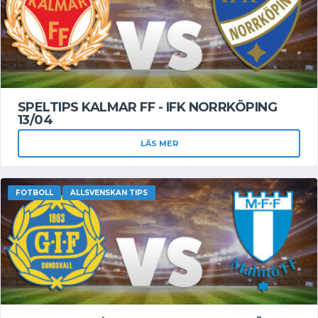
SPELTIPS KALMAR FF - IFK NORRKÖPING
13/04
LÄS MER
FOTBOLL
ALLSVENSKAN TIPS