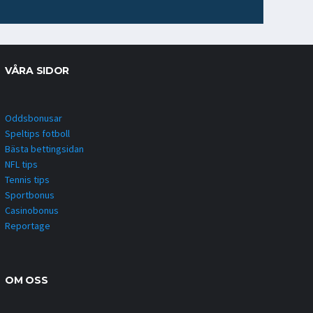
VÅRA SIDOR
Oddsbonusar
Speltips fotboll
Bästa bettingsidan
NFL tips
Tennis tips
Sportbonus
Casinobonus
Reportage
OM OSS