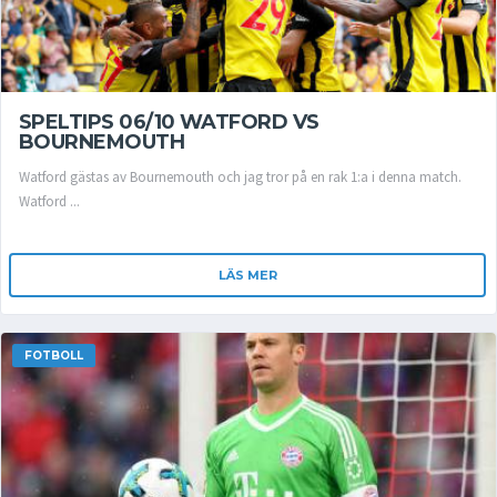
SPELTIPS 06/10 WATFORD VS
BOURNEMOUTH
Watford gästas av Bournemouth och jag tror på en rak 1:a i denna match.
Watford ...
LÄS MER
FOTBOLL