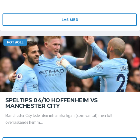
LÄS MER
FOTBOLL
SPELTIPS 04/10 HOFFENHEIM VS
MANCHESTER CITY
Manchester City leder den inhemska ligan (som väntat) men föll
överraskande hemm...