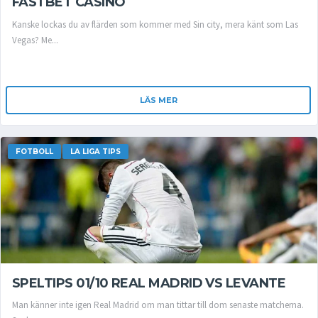
FASTBET CASINO
Kanske lockas du av flärden som kommer med Sin city, mera känt som Las
Vegas? Me...
LÄS MER
FOTBOLL
LA LIGA TIPS
SPELTIPS 01/10 REAL MADRID VS LEVANTE
Man känner inte igen Real Madrid om man tittar till dom senaste matcherna.