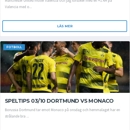
Manchester United möter Valencia och jag försöker med en +1 AH på
Valencia med o...
LÄS MER
FOTBOLL
SPELTIPS 03/10 DORTMUND VS MONACO
Borussia Dortmund tar emot Monaco på onsdag och hemmalaget har en
strålande bra ...