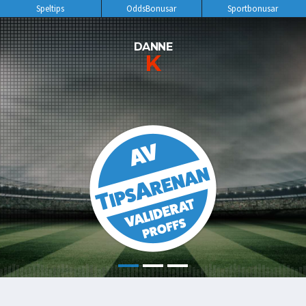
Speltips
OddsBonusar
Sportbonusar
DANNE
K