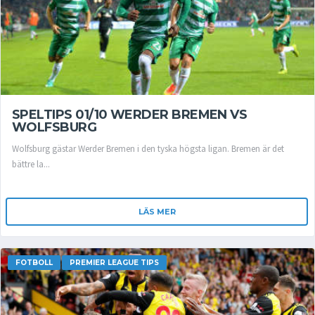
SPELTIPS 01/10 WERDER BREMEN VS
WOLFSBURG
Wolfsburg gästar Werder Bremen i den tyska högsta ligan. Bremen är det
bättre la...
LÄS MER
FOTBOLL
PREMIER LEAGUE TIPS