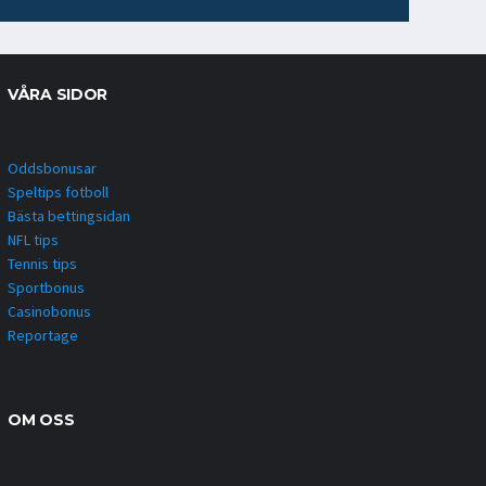
VÅRA SIDOR
Oddsbonusar
Speltips fotboll
Bästa bettingsidan
NFL tips
Tennis tips
Sportbonus
Casinobonus
Reportage
OM OSS