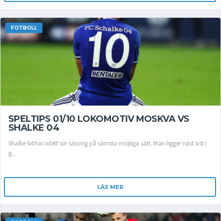
FOTBOLL
SPELTIPS 01/10 LOKOMOTIV MOSKVA VS
SHALKE 04
Shalke 04 har inlett sin säsong på sämsta möjliga sätt. Man ligger näst sist i
B...
LÄS MER