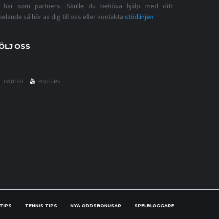
i har som partners. Skulle du behöva hjälp med ditt
pelande så hör av dig till oss eller kontakta
stödlinjen
ÖLJ OSS
TWITTER
YOUTUBE
 TIPS
TENNIS TIPS
NYA ODDSBONUSAR
SPELBLOGGARE