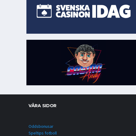
VÅRA SIDOR
Oddsbonusar
Speltips fotboll