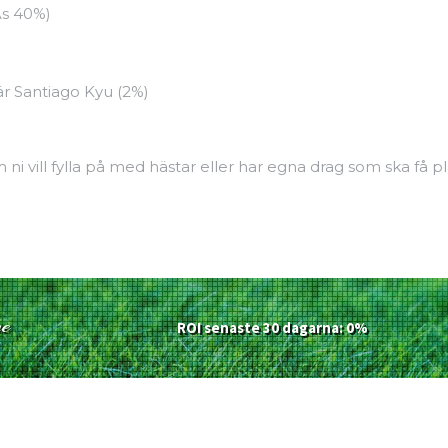
Ås 40%)
är Santiago Kyu (2%)
om ni vill fylla på med hästar eller har egna drag som ska f
e
ROI senaste 30 dagarna: 0%