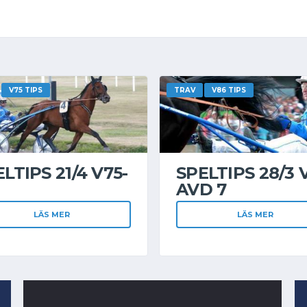
V75 TIPS
TRAV
V86 TIPS
LTIPS 21/4 V75-
SPELTIPS 28/3 
AVD 7
LÄS MER
LÄS MER