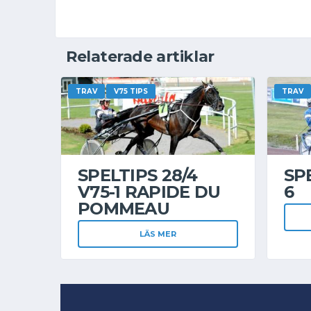
Relaterade artiklar
TRAV
V75 TIPS
TRAV
SPELTIPS 28/4
SPE
V75-1 RAPIDE DU
6
POMMEAU
LÄS MER