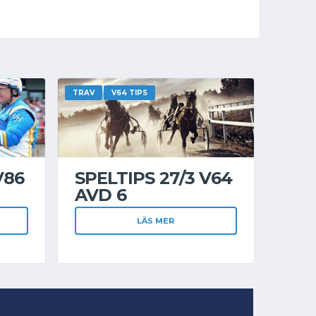
TRAV
V64 TIPS
V86
SPELTIPS 27/3 V64
AVD 6
LÄS MER