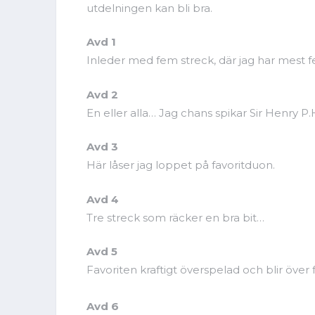
utdelningen kan bli bra.
Avd 1
Inleder med fem streck, där jag har mest fe
Avd 2
En eller alla… Jag chans spikar Sir Henry P.H
Avd 3
Här låser jag loppet på favoritduon.
Avd 4
Tre streck som räcker en bra bit…
Avd 5
Favoriten kraftigt överspelad och blir över fr
Avd 6