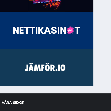
VÅRA SIDOR