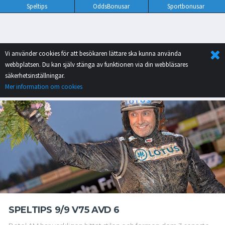
Speltips
OddsBonusar
Sportbonusar
Vi använder cookies för att besökaren lättare ska kunna använda
webbplatsen. Du kan själv stänga av funktionen via din webbläsares
säkerhetsinställningar.
Mer information om cookies
SPELTIPS 9/9 V75 AVD 6