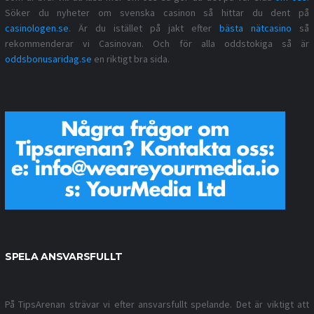
Söker du nyheter om svenska casinon så hittar du dent på
casinologen.se
. Är du istället på jakt efter
bästa nätcasino
så
rekommenderar vi Casinovan. Och för alla oddstokiga så är
oddsbonusaridag.se
en riktigt bra sida.
SPELA ANSVARSFULLT
På TipsArenan strävar vi efter ansvarsfullt spelande. Det är viktigt att