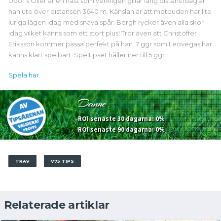
Udo´s Oiler är en häst som verkligen gillar lång distans idag är
han ute över distansen 3640 m. Känslan är att motbuden har lite
luriga lägen idag med snäva spår. Bergh rycker även alla skor
idag vilket känns som ett stort plus! Tror även att Christoffer
Eriksson kommer passa perfekt på han. 7 ggr som Leovegas har
känns klart spelbart. Speltipset håller ner till 5 ggr.
Spela här.
Danne
ROI senaste 30 dagarna: 0%
ROI senaste 90 dagarna: 0%
TRAV
V75 TIPS
Relaterade artiklar