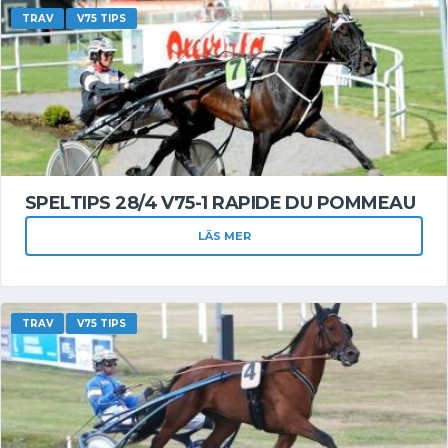
TRAV
V75 TIPS
SPELTIPS 28/4 V75-1 RAPIDE DU POMMEAU
LÄS MER
TRAV
V75 TIPS