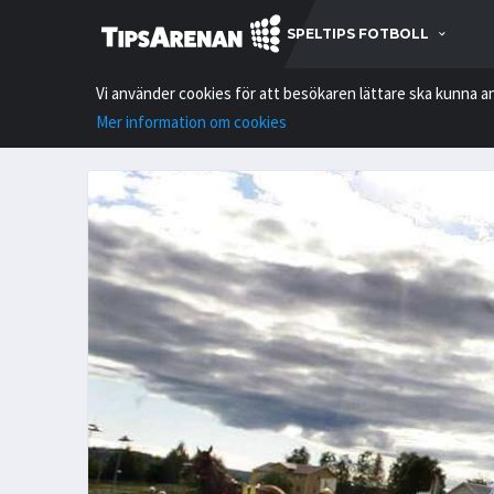
SPELTIPS FOTBOLL
Vi använder cookies för att besökaren lättare ska kunna a
Mer information om cookies