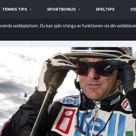
TENNIS TIPS
SPORTBONUS
SPELTIPS
OD
nvända webbplatsen. Du kan själv stänga av funktionen via din webbläsar