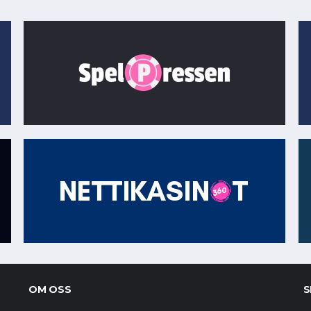
OM OSS
S