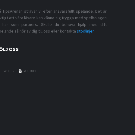
å TipsArenan strävar vi efter ansvarsfullt spelande. Det är
iktigt att våra läsare kan känna sig trygga med spelbolagen
i har som partners. Skulle du behöva hjälp med ditt
pelande så hör av dig till oss eller kontakta
stödlinjen
ÖLJ OSS
TWITTER
YOUTUBE