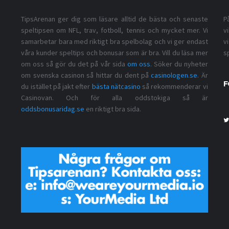
TipsArenan ger dig som läsare alltid de bästa och senaste
P
speltipsen om NFL, trav, fotboll, tennis och mycket mer. Vi
v
samarbetar bara med riktigt bra spelbolag och vi ger endast
v
våra kunder speltips och bonusar som är bra. Vill du läsa mer
s
om oss så gör du det på vår sida
om oss
. Söker du nyheter
om svenska casinon så hittar du dent på
casinologen.se
. Är
F
du istället på jakt efter
bästa nätcasino
så rekommenderar vi
Casinovan. Och för alla oddstokiga så är
oddsbonusaridag.se
en riktigt bra sida.