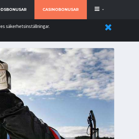
DSBONUSAR
CASINOBONUSAR
es säkerhetsinställningar.