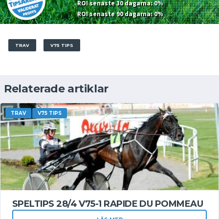
ROI senaste 30 dagarna: 0%
ROI senaste 90 dagarna: 0%
TRAV
V75 TIPS
Relaterade artiklar
TRAV
V75 TIPS
SPELTIPS 28/4 V75-1 RAPIDE DU POMMEAU