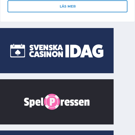
LÄS MER