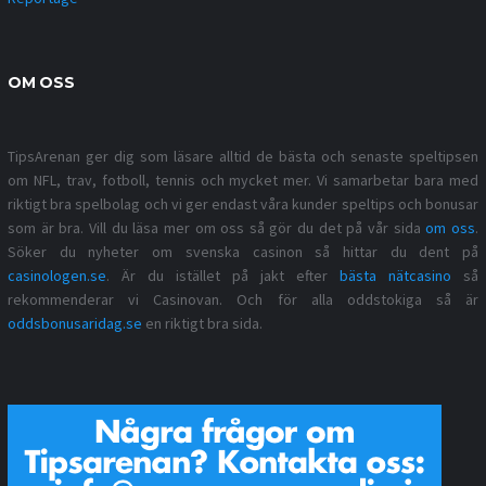
OM OSS
TipsArenan ger dig som läsare alltid de bästa och senaste speltipsen
om NFL, trav, fotboll, tennis och mycket mer. Vi samarbetar bara med
riktigt bra spelbolag och vi ger endast våra kunder speltips och bonusar
som är bra. Vill du läsa mer om oss så gör du det på vår sida
om oss
.
Söker du nyheter om svenska casinon så hittar du dent på
casinologen.se
. Är du istället på jakt efter
bästa nätcasino
så
rekommenderar vi Casinovan. Och för alla oddstokiga så är
oddsbonusaridag.se
en riktigt bra sida.