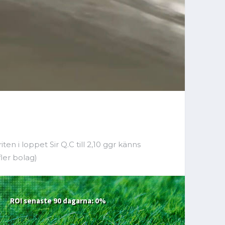
ten i loppet Sir Q.C till 2,10 ggr känns
fler bolag)
ROI senaste 90 dagarna: 0%