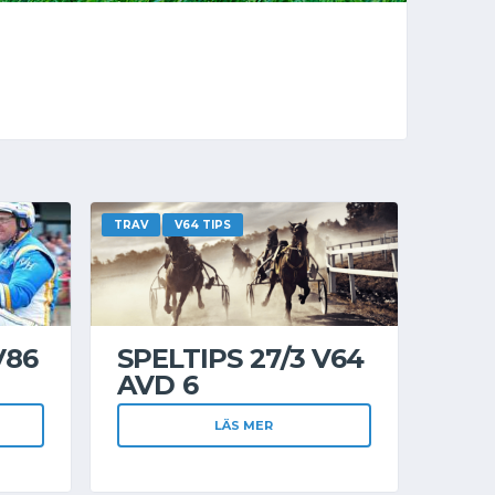
TRAV
V64 TIPS
V86
SPELTIPS 27/3 V64
AVD 6
LÄS MER