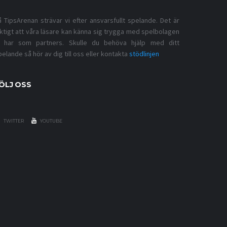
å TipsArenan strävar vi efter ansvarsfullt spelande. Det är
iktigt att våra läsare kan känna sig trygga med spelbolagen
i har som partners. Skulle du behöva hjälp med ditt
pelande så hör av dig till oss eller kontakta
stödlinjen
ÖLJ OSS
TWITTER
YOUTUBE