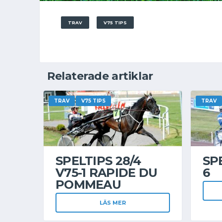
TRAV
V75 TIPS
Relaterade artiklar
TRAV
V75 TIPS
TRAV
SPELTIPS 28/4
SPE
V75-1 RAPIDE DU
6
POMMEAU
LÄS MER