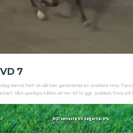
AVD 7
t idag känns helt ok då han garanteras en snällare resa. Favori
lvärt. Vårt speltips håller iaf ner till 10 ggr. (oddset finns på 
e
ROI senaste 30 dagarna: 0%