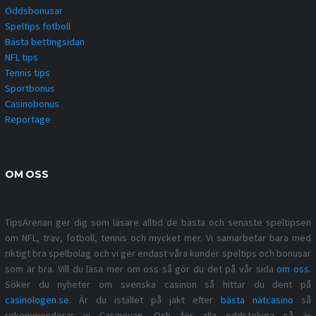
Oddsbonusar
Speltips fotboll
Bästa bettingsidan
NFL tips
Tennis tips
Sportbonus
Casinobonus
Reportage
OM OSS
TipsArenan ger dig som läsare alltid de bästa och senaste speltipsen
om NFL, trav, fotboll, tennis och mycket mer. Vi samarbetar bara med
riktigt bra spelbolag och vi ger endast våra kunder speltips och bonusar
som är bra. Vill du läsa mer om oss så gör du det på vår sida
om oss
.
Söker du nyheter om svenska casinon så hittar du dent på
casinologen.se
. Är du istället på jakt efter
bästa nätcasino
så
rekommenderar vi Casinovan. Och för alla oddstokiga så är