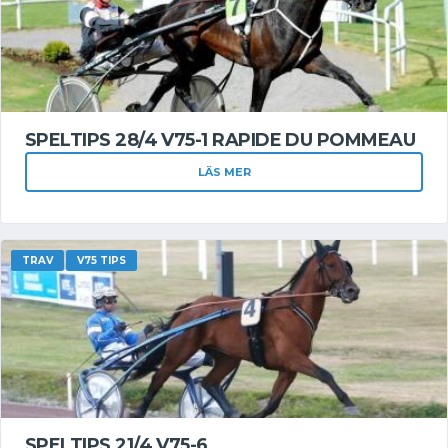
SPELTIPS 28/4 V75-1 RAPIDE DU POMMEAU
LÄS MER
TRAV
V75 TIPS
SPELTIPS 21/4 V75-6