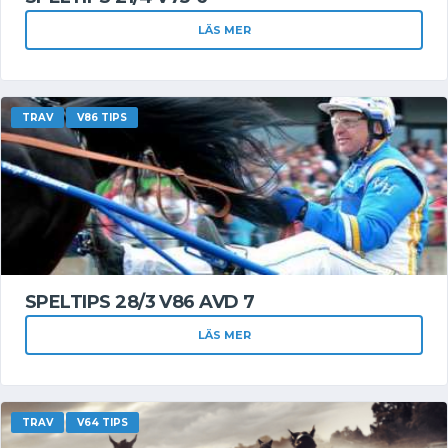
LÄS MER
TRAV
V86 TIPS
SPELTIPS 28/3 V86 AVD 7
LÄS MER
TRAV
V64 TIPS