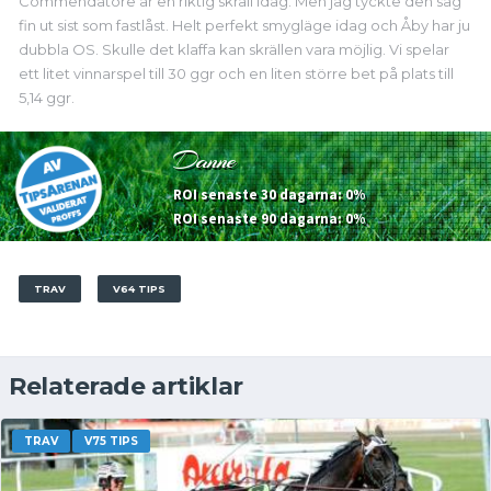
Commendatore är en riktig skräll idag. Men jag tyckte den såg
fin ut sist som fastlåst. Helt perfekt smygläge idag och Åby har ju
dubbla OS. Skulle det klaffa kan skrällen vara möjlig. Vi spelar
ett litet vinnarspel till 30 ggr och en liten större bet på plats till
5,14 ggr.
Danne
ROI senaste 30 dagarna: 0%
ROI senaste 90 dagarna: 0%
TRAV
V64 TIPS
Relaterade artiklar
TRAV
V75 TIPS