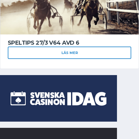
SPELTIPS 27/3 V64 AVD 6
LÄS MER