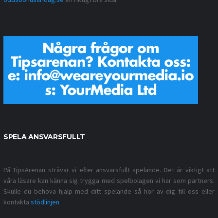
SPELA ANSVARSFULLT
På TipsArenan strävar vi efter ansvarsfullt spelande. Det är viktigt att
våra läsare kan känna sig trygga med spelbolagen vi har som partners.
Skulle du behöva hjälp med ditt spelande så hör av dig till oss eller
kontakta
stödlinjen