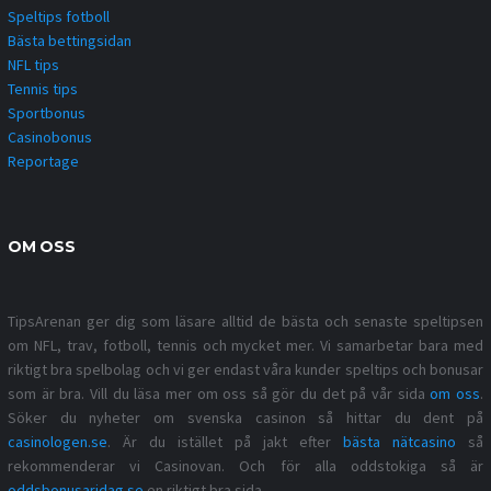
Speltips fotboll
Bästa bettingsidan
NFL tips
Tennis tips
Sportbonus
Casinobonus
Reportage
OM OSS
TipsArenan ger dig som läsare alltid de bästa och senaste speltipsen
om NFL, trav, fotboll, tennis och mycket mer. Vi samarbetar bara med
riktigt bra spelbolag och vi ger endast våra kunder speltips och bonusar
som är bra. Vill du läsa mer om oss så gör du det på vår sida
om oss
.
Söker du nyheter om svenska casinon så hittar du dent på
casinologen.se
. Är du istället på jakt efter
bästa nätcasino
så
rekommenderar vi Casinovan. Och för alla oddstokiga så är
oddsbonusaridag.se
en riktigt bra sida.