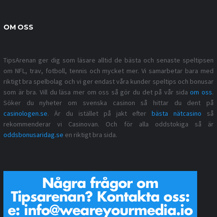
OM OSS
TipsArenan ger dig som läsare alltid de bästa och senaste speltipsen
om NFL, trav, fotboll, tennis och mycket mer. Vi samarbetar bara med
riktigt bra spelbolag och vi ger endast våra kunder speltips och bonusar
som är bra. Vill du läsa mer om oss så gör du det på vår sida
om oss
.
Söker du nyheter om svenska casinon så hittar du dent på
casinologen.se
. Är du istället på jakt efter
bästa nätcasino
så
rekommenderar vi Casinovan. Och för alla oddstokiga så är
oddsbonusaridag.se
en riktigt bra sida.