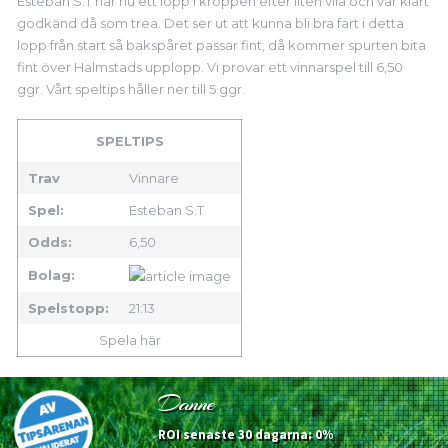
Esteban S.T har nu ett lopp i kroppen efter liten vila och var klart
godkänd då som trea. Det ser ut att kunna bli bra fart i detta
lopp från start så bakspåret passar fint, då kommer spurten bita
fint över Halmstads upplopp. Vi provar ett vinnarspel till 6,50
ggr. Vårt speltips håller ner till 5 ggr.
SPELTIPS
Trav
Vinnare
Spel:
Esteban S.T
Odds:
6,50
Bolag:
Spelstopp:
21:13
Spela här
Danne
ROI senaste 30 dagarna: 0%