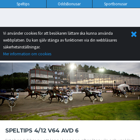
Speltips
OddsBonusar
Sportbonusar
Vi använder cookies för att besökaren lättare ska kunna använda
webbplatsen. Du kan själv stänga av funktionen via din webbläsares
säkerhetsinställningar.
Mer information om cookies
SPELTIPS 4/12 V64 AVD 6