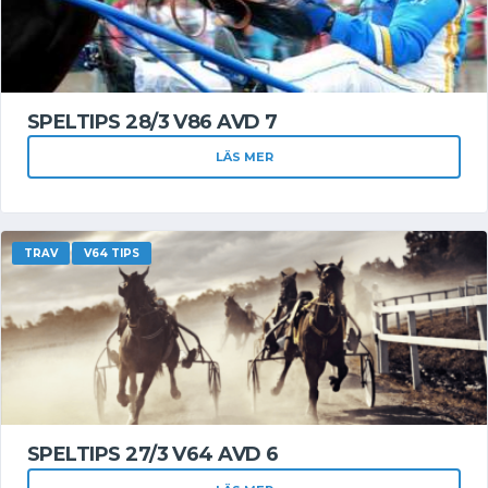
SPELTIPS 28/3 V86 AVD 7
LÄS MER
TRAV
V64 TIPS
SPELTIPS 27/3 V64 AVD 6