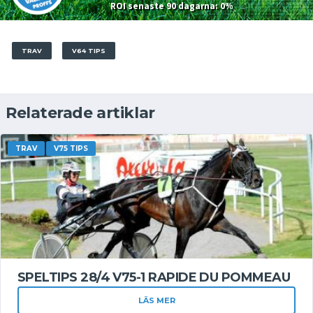
ROI senaste 90 dagarna: 0%
TRAV
V64 TIPS
Relaterade artiklar
TRAV
V75 TIPS
SPELTIPS 28/4 V75-1 RAPIDE DU POMMEAU
LÄS MER