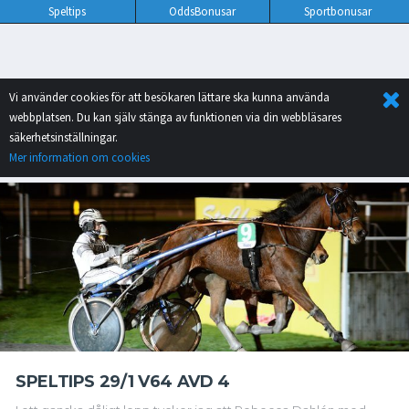
Speltips
OddsBonusar
Sportbonusar
Vi använder cookies för att besökaren lättare ska kunna använda
webbplatsen. Du kan själv stänga av funktionen via din webbläsares
säkerhetsinställningar.
Mer information om cookies
SPELTIPS 29/1 V64 AVD 4