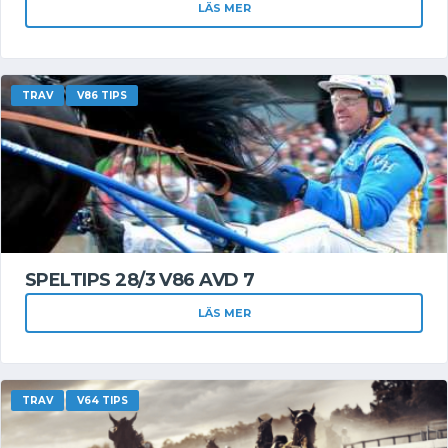
LÄS MER
TRAV
V86 TIPS
SPELTIPS 28/3 V86 AVD 7
LÄS MER
TRAV
V64 TIPS