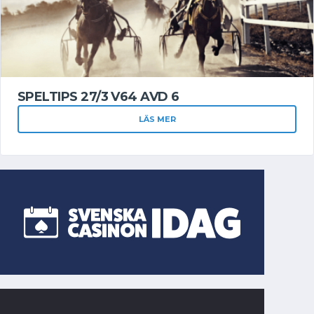
SPELTIPS 27/3 V64 AVD 6
LÄS MER