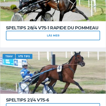
SPELTIPS 28/4 V75-1 RAPIDE DU POMMEAU
LÄS MER
TRAV
V75 TIPS
SPELTIPS 21/4 V75-6