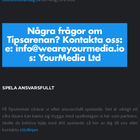
SPELA ANSVARSFULLT
På TipsArenan strävar vi efter ansvarsfullt spelande. Det är viktigt att
våra läsare kan känna sig trygga med spelbolagen vi har som partners.
Skulle du behöva hjälp med ditt spelande så hör av dig till oss eller
kontakta
stödlinjen