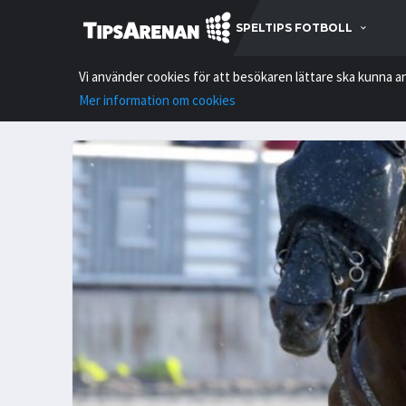
SPELTIPS FOTBOLL
Vi använder cookies för att besökaren lättare ska kunna a
Mer information om cookies