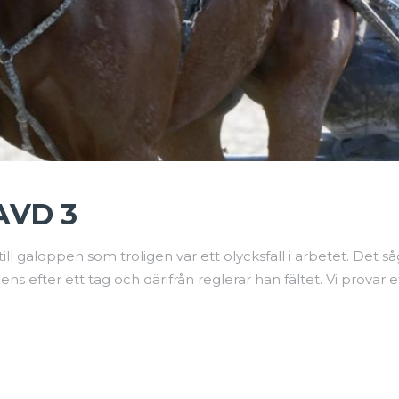
AVD 3
ill galoppen som troligen var ett olycksfall i arbetet. Det så
dens efter ett tag och därifrån reglerar han fältet. Vi provar et