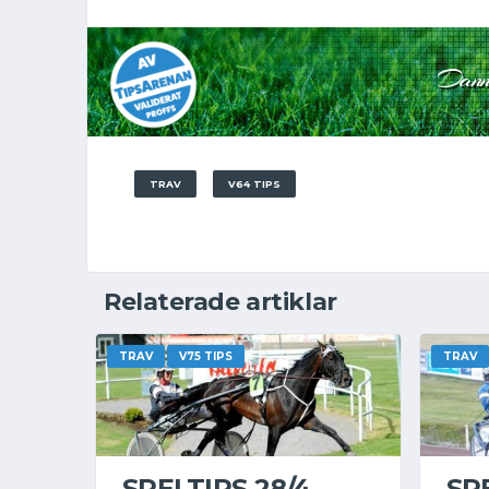
Dann
TRAV
V64 TIPS
Relaterade artiklar
TRAV
V75 TIPS
TRAV
SPELTIPS 28/4
SPE