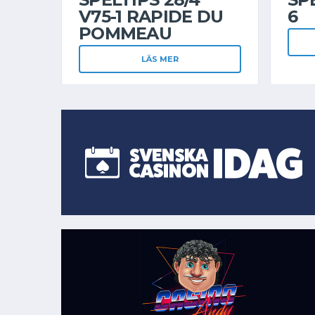
V75-1 RAPIDE DU
6
POMMEAU
LÄS MER