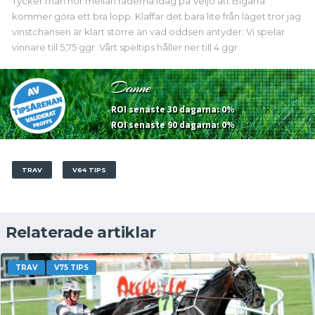
Tycker man hör mellan raderna idag på Veijo att Bigarrå
kommer göra ett bra lopp. Klaffar det bara lite från läget tror jag
vinstchansen är klart större än vad oddsen antyder. Vi spelar
vinnare till 5,75 ggr. Vårt speltips håller ner till 4 ggr.
Danne
ROI senaste 30 dagarna: 0%
ROI senaste 90 dagarna: 0%
TRAV
V64 TIPS
Relaterade artiklar
TRAV
V75 TIPS