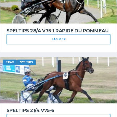
SPELTIPS 28/4 V75-1 RAPIDE DU POMMEAU
LÄS MER
TRAV
V75 TIPS
SPELTIPS 21/4 V75-6