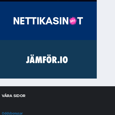
VÅRA SIDOR
Oddsbonusar