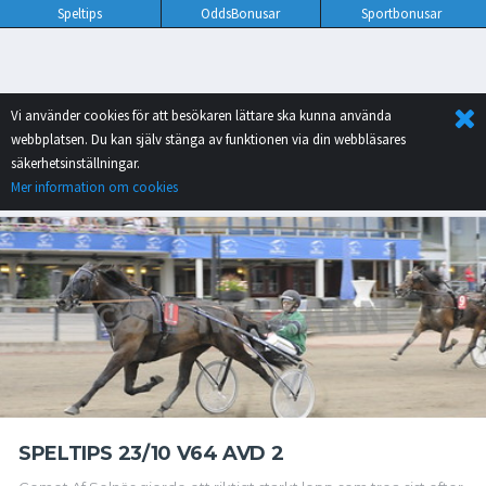
Speltips
OddsBonusar
Sportbonusar
Vi använder cookies för att besökaren lättare ska kunna använda
webbplatsen. Du kan själv stänga av funktionen via din webbläsares
säkerhetsinställningar.
Mer information om cookies
SPELTIPS 23/10 V64 AVD 2