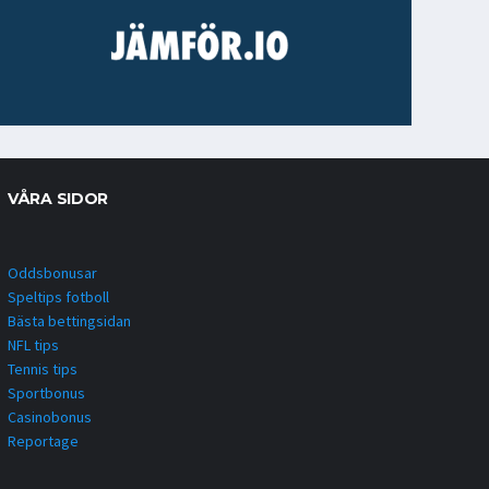
VÅRA SIDOR
Oddsbonusar
Speltips fotboll
Bästa bettingsidan
NFL tips
Tennis tips
Sportbonus
Casinobonus
Reportage