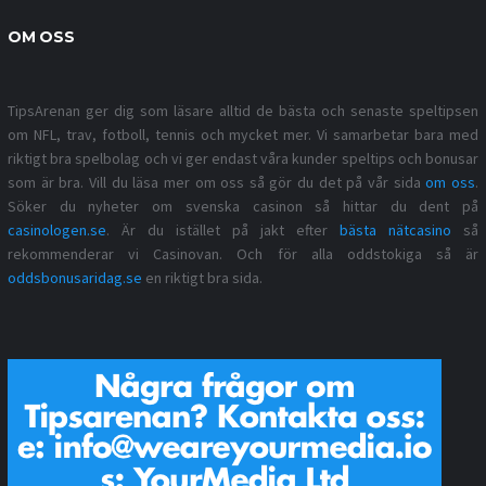
OM OSS
TipsArenan ger dig som läsare alltid de bästa och senaste speltipsen
om NFL, trav, fotboll, tennis och mycket mer. Vi samarbetar bara med
riktigt bra spelbolag och vi ger endast våra kunder speltips och bonusar
som är bra. Vill du läsa mer om oss så gör du det på vår sida
om oss
.
Söker du nyheter om svenska casinon så hittar du dent på
casinologen.se
. Är du istället på jakt efter
bästa nätcasino
så
rekommenderar vi Casinovan. Och för alla oddstokiga så är
oddsbonusaridag.se
en riktigt bra sida.