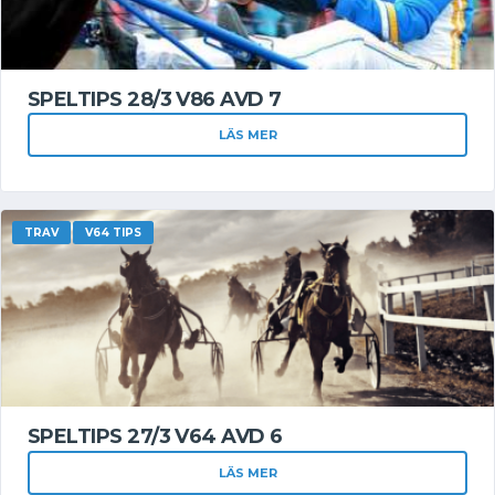
SPELTIPS 28/3 V86 AVD 7
LÄS MER
TRAV
V64 TIPS
SPELTIPS 27/3 V64 AVD 6
LÄS MER