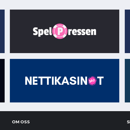
OM OSS
S