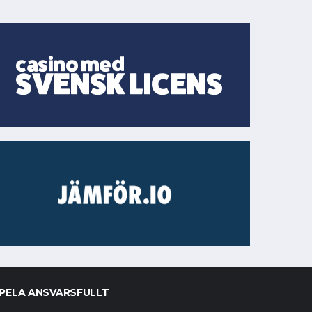
PELA ANSVARSFULLT