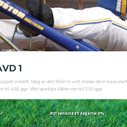
AVD 1
loppet inställt. Idag är det 1640 m volt. Klarar dom bara st
till 4,65 ggr. Vårt speltips håller ner till 3.50 ggr.
e
ROI senaste 30 dagarna: 0%