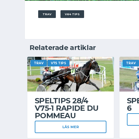
TRAV
V64 TIPS
Relaterade artiklar
TRAV
V75 TIPS
TRAV
SPELTIPS 28/4
SPE
V75-1 RAPIDE DU
6
POMMEAU
LÄS MER