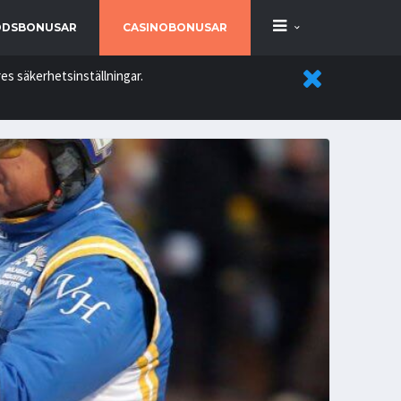
DSBONUSAR
CASINOBONUSAR
es säkerhetsinställningar.