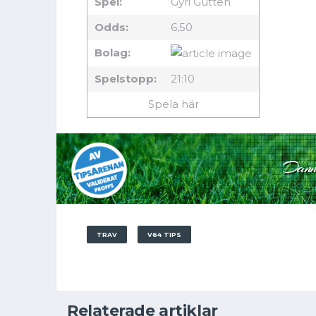
Spel:
Gyri Gutten
Odds:
6,50
Bolag:
Spelstopp:
21:10
Spela här
Dann
TRAV
V64 TIPS
Relaterade artiklar