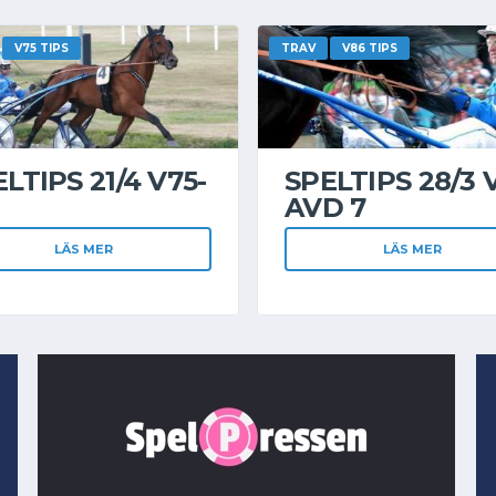
V75 TIPS
TRAV
V86 TIPS
LTIPS 21/4 V75-
SPELTIPS 28/3 
AVD 7
LÄS MER
LÄS MER