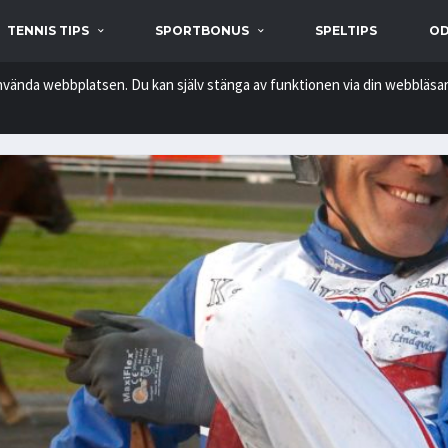
TENNIS TIPS
SPORTBONUS
SPELTIPS
OD
nvända webbplatsen. Du kan själv stänga av funktionen via din webbläsar