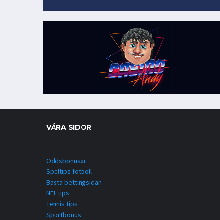
VÅRA SIDOR
Oddsbonusar
Speltips fotboll
Bästa bettingsidan
NFL tips
Tennis tips
Sportbonus