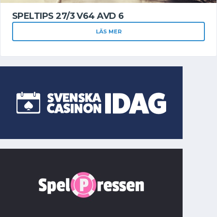
SPELTIPS 27/3 V64 AVD 6
LÄS MER