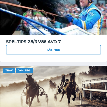
SPELTIPS 28/3 V86 AVD 7
LÄS MER
TRAV
V64 TIPS