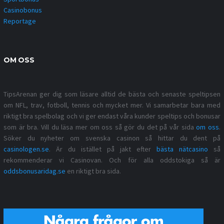
Casinobonus
Reportage
OM OSS
TipsArenan ger dig som läsare alltid de bästa och senaste speltipsen
om NFL, trav, fotboll, tennis och mycket mer. Vi samarbetar bara med
riktigt bra spelbolag och vi ger endast våra kunder speltips och bonusar
som är bra. Vill du läsa mer om oss så gör du det på vår sida
om oss
.
Söker du nyheter om svenska casinon så hittar du dent på
casinologen.se
. Är du istället på jakt efter
bästa nätcasino
så
rekommenderar vi Casinovan. Och för alla oddstokiga så är
oddsbonusaridag.se
en riktigt bra sida.