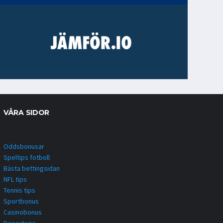
VÅRA SIDOR
Oddsbonusar
Speltips fotboll
Bästa bettingsidan
NFL tips
Tennis tips
Sportbonus
Casinobonus