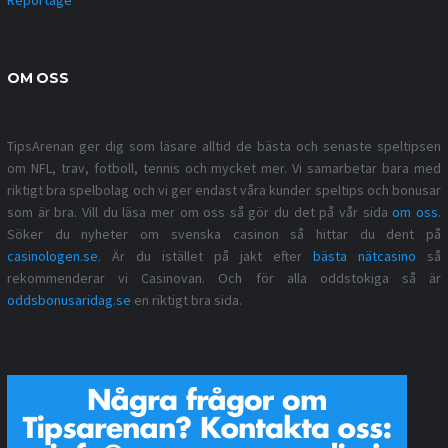
Reportage
OM OSS
TipsArenan ger dig som läsare alltid de bästa och senaste speltipsen
om NFL, trav, fotboll, tennis och mycket mer. Vi samarbetar bara med
riktigt bra spelbolag och vi ger endast våra kunder speltips och bonusar
som är bra. Vill du läsa mer om oss så gör du det på vår sida
om oss
.
Söker du nyheter om svenska casinon så hittar du dent på
casinologen.se
. Är du istället på jakt efter
bästa nätcasino
så
rekommenderar vi Casinovan. Och för alla oddstokiga så är
oddsbonusaridag.se
en riktigt bra sida.