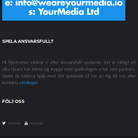
SPELA ANSVARSFULLT
På TipsArenan strävar vi efter ansvarsfullt spelande. Det är viktigt att
våra läsare kan känna sig trygga med spelbolagen vi har som partners.
Skulle du behöva hjälp med ditt spelande så hör av dig till oss eller
kontakta
stödlinjen
FÖLJ OSS
TWITTER
YOUTUBE