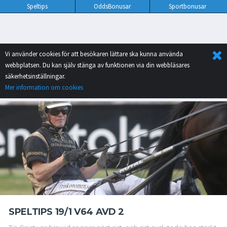
Speltips
OddsBonusar
Sportbonusar
Vi använder cookies för att besökaren lättare ska kunna använda
webbplatsen. Du kan själv stänga av funktionen via din webbläsares
säkerhetsinställningar.
Mer information om cookies
SPELTIPS 19/1 V64 AVD 2