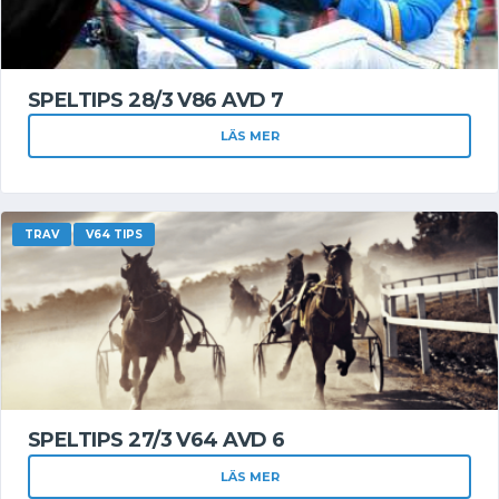
SPELTIPS 28/3 V86 AVD 7
LÄS MER
TRAV
V64 TIPS
SPELTIPS 27/3 V64 AVD 6
LÄS MER