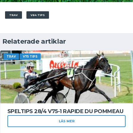
TRAV
V64 TIPS
Relaterade artiklar
TRAV
V75 TIPS
SPELTIPS 28/4 V75-1 RAPIDE DU POMMEAU
LÄS MER