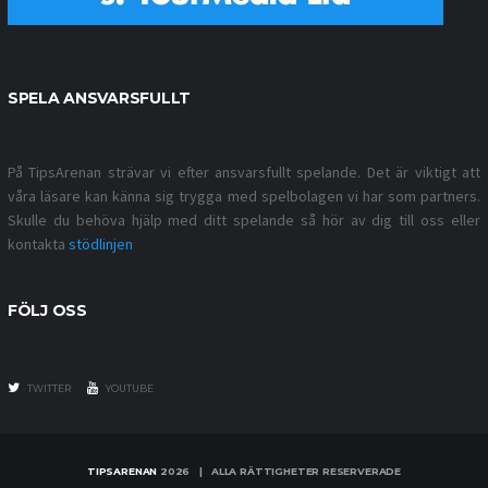
SPELA ANSVARSFULLT
På TipsArenan strävar vi efter ansvarsfullt spelande. Det är viktigt att
våra läsare kan känna sig trygga med spelbolagen vi har som partners.
Skulle du behöva hjälp med ditt spelande så hör av dig till oss eller
kontakta
stödlinjen
FÖLJ OSS
TWITTER
YOUTUBE
TIPSARENAN
2026 | ALLA RÄTTIGHETER RESERVERADE