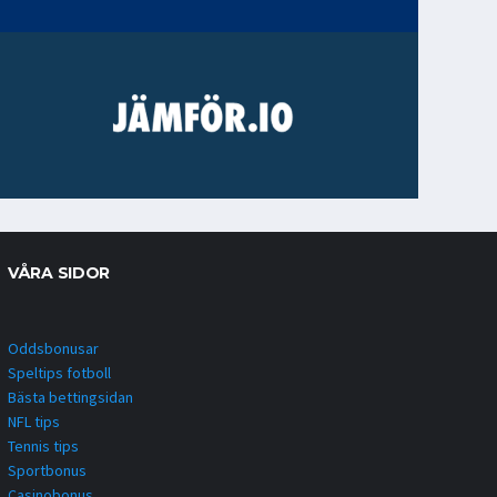
VÅRA SIDOR
Oddsbonusar
Speltips fotboll
Bästa bettingsidan
NFL tips
Tennis tips
Sportbonus
Casinobonus