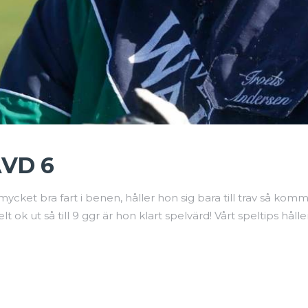
AVD 6
mycket bra fart i benen, håller hon sig bara till trav så ko
 ok ut så till 9 ggr är hon klart spelvärd! Vårt speltips håller 