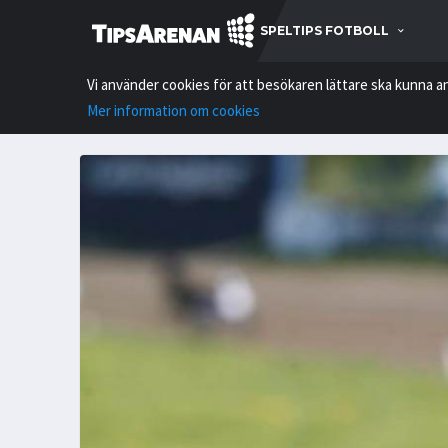
SPELTIPS FOTBOLL
Vi använder cookies för att besökaren lättare ska kunna a
Mer information om cookies