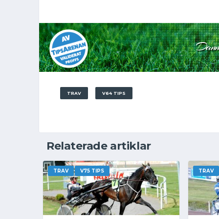
Dann
TRAV
V64 TIPS
Relaterade artiklar
TRAV
V75 TIPS
TRAV