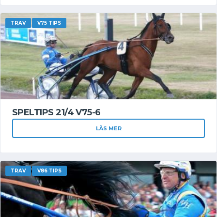
TRAV
V75 TIPS
SPELTIPS 21/4 V75-6
LÄS MER
TRAV
V86 TIPS