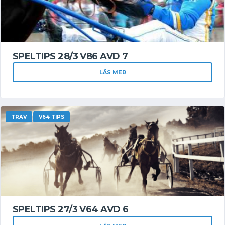
SPELTIPS 28/3 V86 AVD 7
LÄS MER
TRAV
V64 TIPS
SPELTIPS 27/3 V64 AVD 6