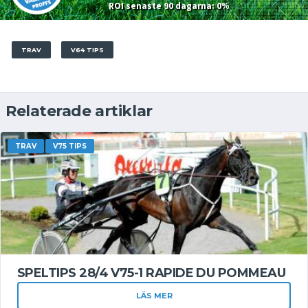
ROI senaste 90 dagarna: 0%
TRAV
V64 TIPS
Relaterade artiklar
TRAV
V75 TIPS
SPELTIPS 28/4 V75-1 RAPIDE DU POMMEAU
LÄS MER