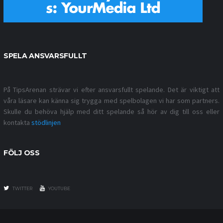
SPELA ANSVARSFULLT
På TipsArenan strävar vi efter ansvarsfullt spelande. Det är viktigt att
våra läsare kan känna sig trygga med spelbolagen vi har som partners.
Skulle du behöva hjälp med ditt spelande så hör av dig till oss eller
kontakta
stödlinjen
FÖLJ OSS
TWITTER
YOUTUBE