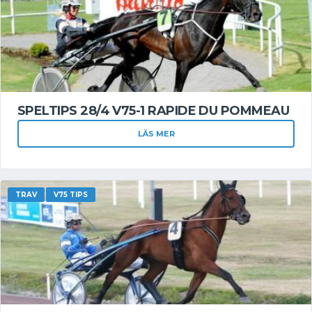
SPELTIPS 28/4 V75-1 RAPIDE DU POMMEAU
LÄS MER
TRAV
V75 TIPS