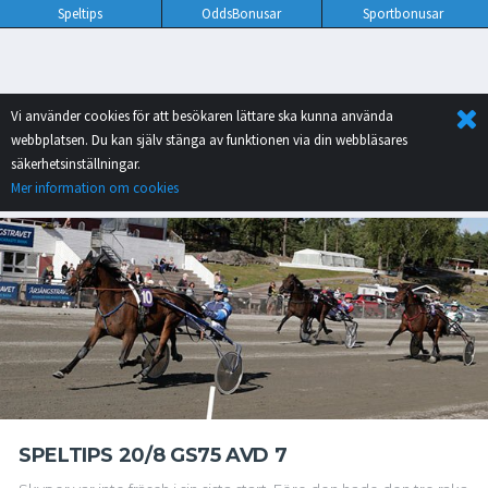
Speltips
OddsBonusar
Sportbonusar
Vi använder cookies för att besökaren lättare ska kunna använda
webbplatsen. Du kan själv stänga av funktionen via din webbläsares
säkerhetsinställningar.
Mer information om cookies
SPELTIPS 20/8 GS75 AVD 7