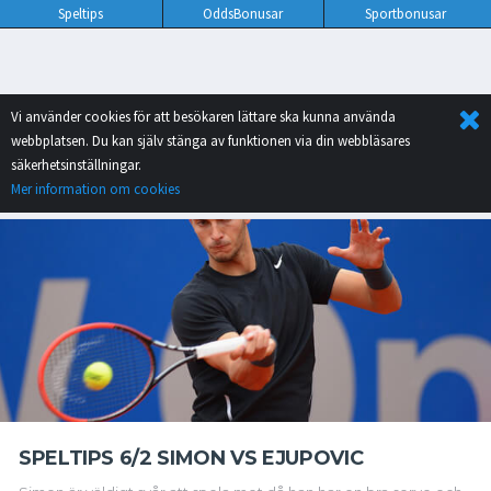
Speltips
OddsBonusar
Sportbonusar
Vi använder cookies för att besökaren lättare ska kunna använda
webbplatsen. Du kan själv stänga av funktionen via din webbläsares
säkerhetsinställningar.
Mer information om cookies
SPELTIPS 6/2 SIMON VS EJUPOVIC