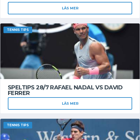
LÄS MER
TENNIS TIPS
SPELTIPS 28/7 RAFAEL NADAL VS DAVID
FERRER
LÄS MER
TENNIS TIPS