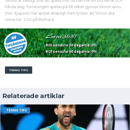
Simon är väldigt svår att spela mot då han har en bra serve och
hårda slag. Turneringen spelas på filt vilket gynnar Simon ännu
mer. Ejupovic har spelat skapligt men tycker att Simon ska
vinna här. 2.00 på Bethard
Lucas3657
ROI senaste 30 dagarna: 0%
ROI senaste 90 dagarna: 0%
TENNIS TIPS
Relaterade artiklar
TENNIS TIPS