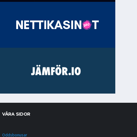
VÅRA SIDOR
Oddsbonusar