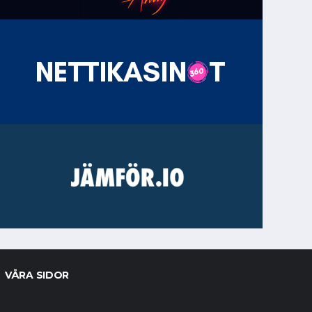
VÅRA SIDOR