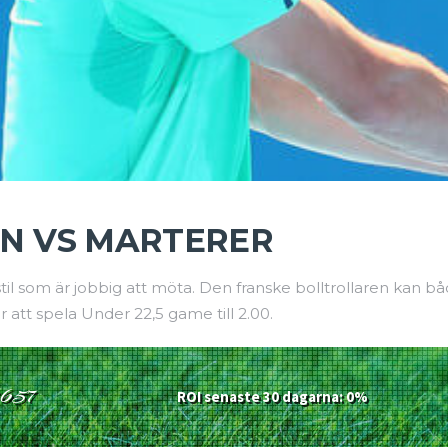
MON VS MARTERER
stil som är jobbig att möta. Den franske bolltrollaren kan
r att spela Under 22,5 game till 2.00.
657
ROI senaste 30 dagarna: 0%