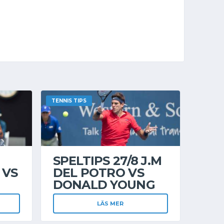
TENNIS TIPS
SPELTIPS 27/8 J.M
 VS
DEL POTRO VS
DONALD YOUNG
LÄS MER