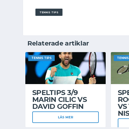
TENNIS TIPS
Relaterade artiklar
TENNIS TIPS
TENNIS
SPELTIPS 3/9
SP
MARIN CILIC VS
RO
DAVID GOFFIN
VS
NI
LÄS MER