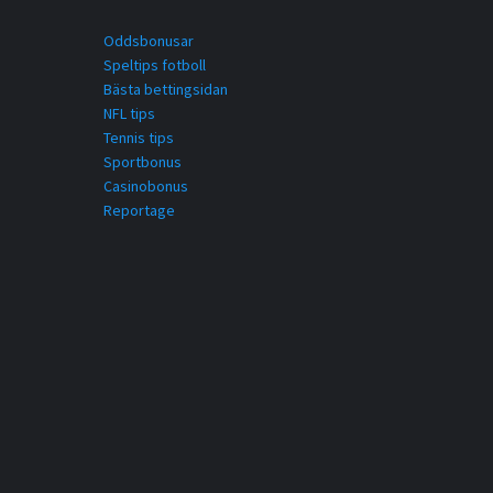
Oddsbonusar
Speltips fotboll
Bästa bettingsidan
NFL tips
Tennis tips
Sportbonus
Casinobonus
Reportage