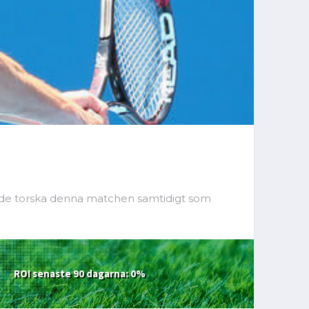
 både torska denna matchen samtidigt som
ROI senaste 90 dagarna: 0%