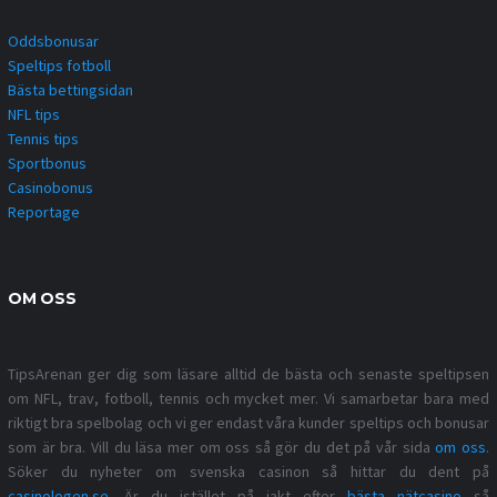
Oddsbonusar
Speltips fotboll
Bästa bettingsidan
NFL tips
Tennis tips
Sportbonus
Casinobonus
Reportage
OM OSS
TipsArenan ger dig som läsare alltid de bästa och senaste speltipsen
om NFL, trav, fotboll, tennis och mycket mer. Vi samarbetar bara med
riktigt bra spelbolag och vi ger endast våra kunder speltips och bonusar
som är bra. Vill du läsa mer om oss så gör du det på vår sida
om oss
.
Söker du nyheter om svenska casinon så hittar du dent på
casinologen.se
. Är du istället på jakt efter
bästa nätcasino
så