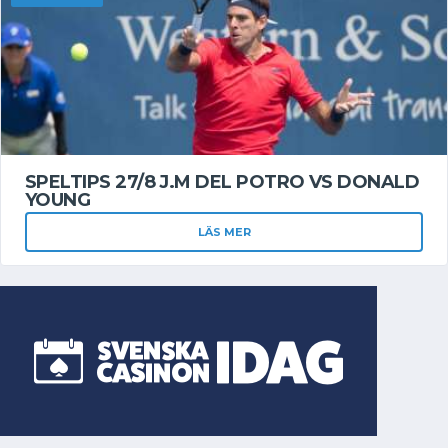
SPELTIPS 27/8 J.M DEL POTRO VS DONALD
YOUNG
LÄS MER