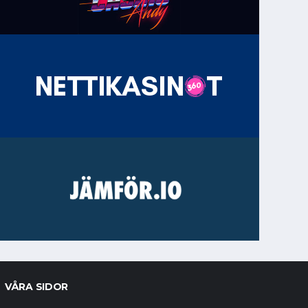
VÅRA SIDOR