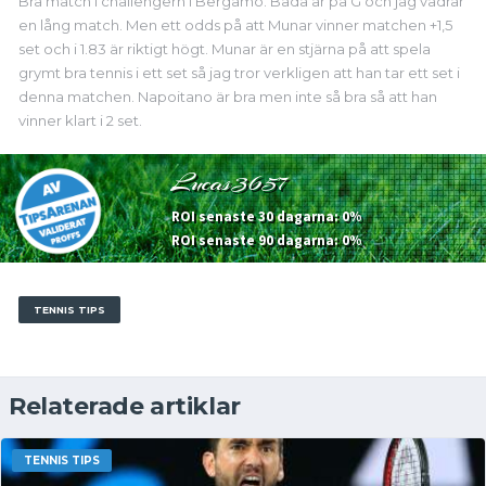
Bra match i challengern i Bergamo. Båda är på G och jag vädrar
en lång match. Men ett odds på att Munar vinner matchen +1,5
set och i 1.83 är riktigt högt. Munar är en stjärna på att spela
grymt bra tennis i ett set så jag tror verkligen att han tar ett set i
denna matchen. Napoitano är bra men inte så bra så att han
vinner klart i 2 set.
Lucas3657
ROI senaste 30 dagarna: 0%
ROI senaste 90 dagarna: 0%
TENNIS TIPS
Relaterade artiklar
TENNIS TIPS