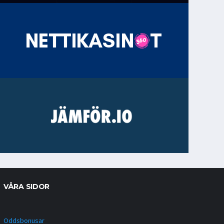
VÅRA SIDOR
Oddsbonusar