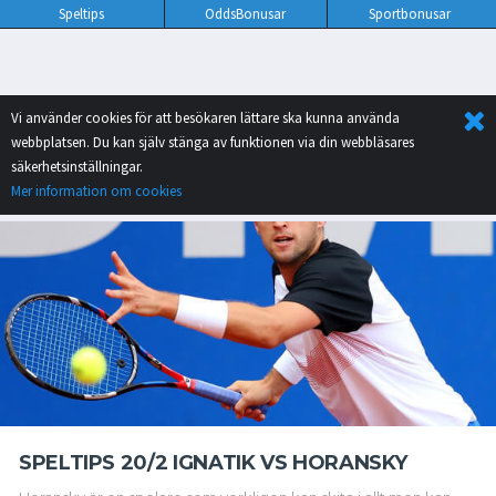
Speltips
OddsBonusar
Sportbonusar
Vi använder cookies för att besökaren lättare ska kunna använda
webbplatsen. Du kan själv stänga av funktionen via din webbläsares
säkerhetsinställningar.
Mer information om cookies
SPELTIPS 20/2 IGNATIK VS HORANSKY