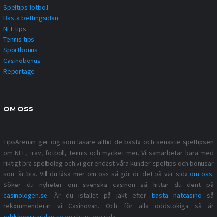
Speltips fotboll
Bästa bettingsidan
NFL tips
Tennis tips
Sportbonus
Casinobonus
Reportage
OM OSS
TipsArenan ger dig som läsare alltid de bästa och senaste speltipsen
om NFL, trav, fotboll, tennis och mycket mer. Vi samarbetar bara med
riktigt bra spelbolag och vi ger endast våra kunder speltips och bonusar
som är bra. Vill du läsa mer om oss så gör du det på vår sida
om oss
.
Söker du nyheter om svenska casinon så hittar du dent på
casinologen.se
. Är du istället på jakt efter
bästa nätcasino
så
rekommenderar vi Casinovan. Och för alla oddstokiga så är
oddsbonusaridag.se
en riktigt bra sida.