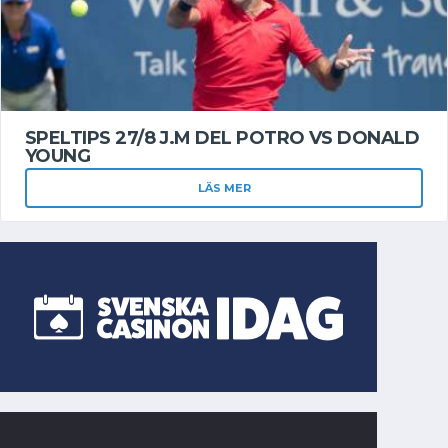
SPELTIPS 27/8 J.M DEL POTRO VS DONALD
YOUNG
LÄS MER