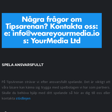
SPELA ANSVARSFULLT
På TipsArenan strävar vi efter ansvarsfullt spelande. Det är viktigt att
våra läsare kan känna sig trygga med spelbolagen vi har som partners.
Skulle du behöva hjälp med ditt spelande så hör av dig till oss eller
kontakta
stödlinjen