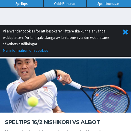
Speltips
OddsBonusar
Sportbonusar
Vi använder cookies för att besökaren lättare ska kunna använda
webbplatsen. Du kan själv stänga av funktionen via din webbläsares
säkerhetsinställningar.
Mer information om cookies
SPELTIPS 16/2 NISHIKORI VS ALBOT