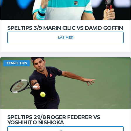
SPELTIPS 3/9 MARIN CILIC VS DAVID GOFFIN
LÄS MER
TENNIS TIPS
SPELTIPS 29/8 ROGER FEDERER VS
YOSHIHITO NISHIOKA