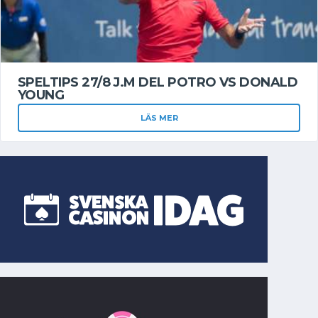
SPELTIPS 27/8 J.M DEL POTRO VS DONALD
YOUNG
LÄS MER