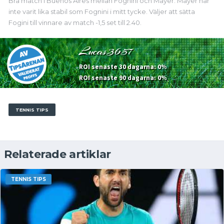
Bra match i Buenos Aires mellan Fognini och Mayer. Mayer har
inte varit lika stabil som Fognini i mitt tycke. Väljer att sätta
Fogini till vinnare av match -1,5 set till 2.40.
Lucas3657
ROI senaste 30 dagarna: 0%
ROI senaste 90 dagarna: 0%
TENNIS TIPS
Relaterade artiklar
TENNIS TIPS