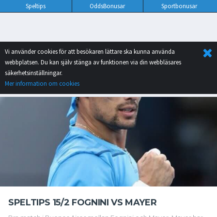
Speltips
OddsBonusar
Sportbonusar
Vi använder cookies för att besökaren lättare ska kunna använda
webbplatsen. Du kan själv stänga av funktionen via din webbläsares
säkerhetsinställningar.
Mer information om cookies
SPELTIPS 15/2 FOGNINI VS MAYER