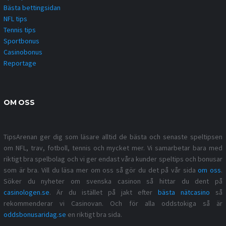
Bästa bettingsidan
NFL tips
Tennis tips
Sportbonus
Casinobonus
Reportage
OM OSS
TipsArenan ger dig som läsare alltid de bästa och senaste speltipsen
om NFL, trav, fotboll, tennis och mycket mer. Vi samarbetar bara med
riktigt bra spelbolag och vi ger endast våra kunder speltips och bonusar
som är bra. Vill du läsa mer om oss så gör du det på vår sida
om oss
.
Söker du nyheter om svenska casinon så hittar du dent på
casinologen.se
. Är du istället på jakt efter
bästa nätcasino
så
rekommenderar vi Casinovan. Och för alla oddstokiga så är
oddsbonusaridag.se
en riktigt bra sida.