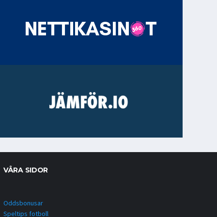
VÅRA SIDOR
Oddsbonusar
Speltips fotboll