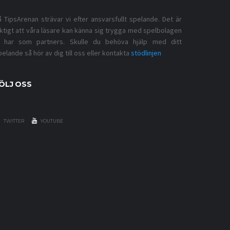
å TipsArenan strävar vi efter ansvarsfullt spelande. Det är
iktigt att våra läsare kan känna sig trygga med spelbolagen
i har som partners. Skulle du behöva hjälp med ditt
pelande så hör av dig till oss eller kontakta
stödlinjen
ÖLJ OSS
TWITTER
YOUTUBE