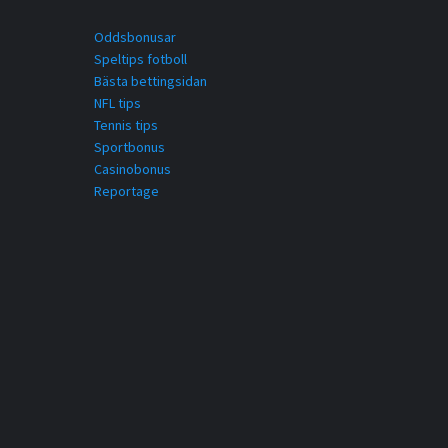
Oddsbonusar
Speltips fotboll
Bästa bettingsidan
NFL tips
Tennis tips
Sportbonus
Casinobonus
Reportage