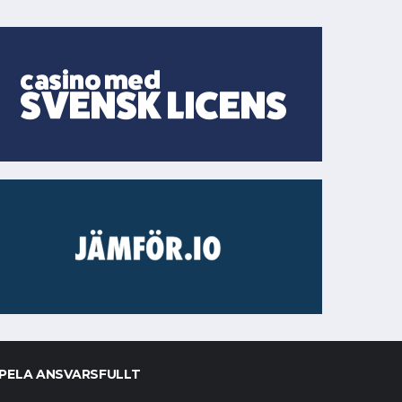
PELA ANSVARSFULLT