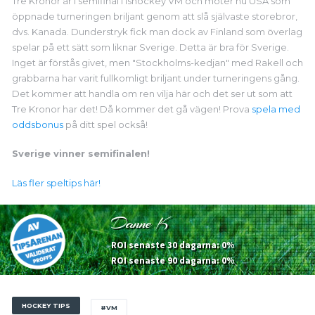
Tre Kronor är i semifinal i ishockey VM och möter nu USA som
öppnade turneringen briljant genom att slå självaste storebror,
dvs. Kanada. Dunderstryk fick man dock av Finland som överlag
spelar på ett sätt som liknar Sverige. Detta är bra för Sverige.
Inget är förstås givet, men "Stockholms-kedjan" med Rakell och
grabbarna har varit fullkomligt briljant under turneringens gång.
Det kommer att handla om ren vilja här och det ser ut som att
Tre Kronor har det! Då kommer det gå vägen! Prova
spela med
oddsbonus
på ditt spel också!
Sverige vinner semifinalen!
Läs fler speltips här!
Danne K
ROI senaste 30 dagarna: 0%
ROI senaste 90 dagarna: 0%
HOCKEY TIPS
#VM