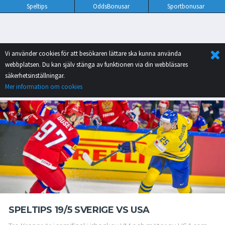
Speltips
OddsBonusar
Sportbonusar
Vi använder cookies för att besökaren lättare ska kunna använda
webbplatsen. Du kan själv stänga av funktionen via din webbläsares
säkerhetsinställningar.
Mer information om cookies
SPELTIPS 19/5 SVERIGE VS USA