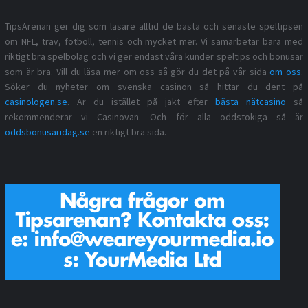
TipsArenan ger dig som läsare alltid de bästa och senaste speltipsen
om NFL, trav, fotboll, tennis och mycket mer. Vi samarbetar bara med
riktigt bra spelbolag och vi ger endast våra kunder speltips och bonusar
som är bra. Vill du läsa mer om oss så gör du det på vår sida
om oss
.
Söker du nyheter om svenska casinon så hittar du dent på
casinologen.se
. Är du istället på jakt efter
bästa nätcasino
så
rekommenderar vi Casinovan. Och för alla oddstokiga så är
oddsbonusaridag.se
en riktigt bra sida.