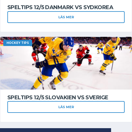
SPELTIPS 12/5 DANMARK VS SYDKOREA
LÄS MER
HOCKEY TIPS
SPELTIPS 12/5 SLOVAKIEN VS SVERIGE
LÄS MER