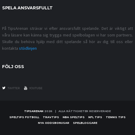
SPELA ANSVARSFULLT
På TipsArenan strävar vi efter ansvarsfullt spelande. Det är viktigt att
våra läsare kan känna sig trygga med spelbolagen vi har som partners.
Skulle du behöva hjälp med ditt spelande så hör av dig till oss eller
kontakta
stödlinjen
FÖLJ OSS
TWITTER
YOUTUBE
TIPSARENAN
2026 | ALLA RÄTTIGHETER RESERVERADE
SPELTIPS FOTBOLL
TRAVTIPS
NBA SPELTIPS
NFL TIPS
TENNIS TIPS
NYA ODDSBONUSAR
SPELBLOGGARE