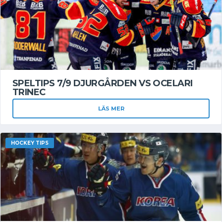
SPELTIPS 7/9 DJURGÅRDEN VS OCELARI
TRINEC
LÄS MER
HOCKEY TIPS