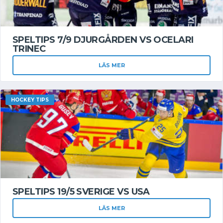
SPELTIPS 7/9 DJURGÅRDEN VS OCELARI
TRINEC
LÄS MER
HOCKEY TIPS
SPELTIPS 19/5 SVERIGE VS USA
LÄS MER