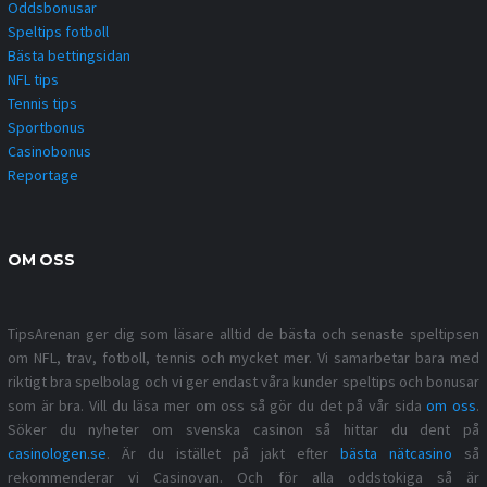
Oddsbonusar
Speltips fotboll
Bästa bettingsidan
NFL tips
Tennis tips
Sportbonus
Casinobonus
Reportage
OM OSS
TipsArenan ger dig som läsare alltid de bästa och senaste speltipsen
om NFL, trav, fotboll, tennis och mycket mer. Vi samarbetar bara med
riktigt bra spelbolag och vi ger endast våra kunder speltips och bonusar
som är bra. Vill du läsa mer om oss så gör du det på vår sida
om oss
.
Söker du nyheter om svenska casinon så hittar du dent på
casinologen.se
. Är du istället på jakt efter
bästa nätcasino
så
rekommenderar vi Casinovan. Och för alla oddstokiga så är