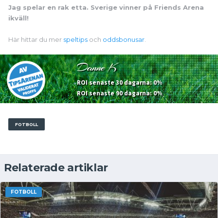
Jag spelar en rak etta. Sverige vinner på Friends Arena
ikväll!
Här hittar du mer
speltips
och
oddsbonusar
.
Danne K
ROI senaste 30 dagarna: 0%
ROI senaste 90 dagarna: 0%
FOTBOLL
Relaterade artiklar
FOTBOLL