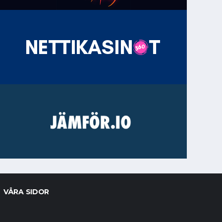
VÅRA SIDOR