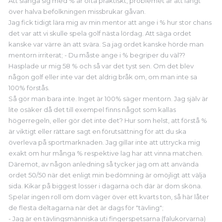
Att slänga sig med % är ofta praktiskt, problemet är att långt
över halva befolkningen missbrukar gåvan.
Jag fick tidigt lära mig av min mentor att ange i % hur stor chans
det var att vi skulle spela golf nästa lördag. Att säga ordet
kanske var värre än att svära. Sa jag ordet kanske hörde man
mentorn irriterat; - Du måste ange i % begriper du väl??
Hasplade ur mig 58 % och så var det tyst sen. Om det blev
någon golf eller inte var det aldrig bråk om, om man inte sa
100% förstås.
Så gör man bara inte. Inget är 100% säger mentorn. Jag själv är
lite osäker då det till exempel finns något som kallas
högerregeln, eller gör det inte det?
Hur som helst, att förstå %
är viktigt eller rättare sagt en förutsättning för att du ska
överleva på sportmarknaden. Jag gillar inte att uttrycka mig
exakt om hur många % respektive lag har att vinna matchen.
Däremot, av någon anledning så tycker jag om att använda
ordet 50/50 när det enligt min bedömning är omöjligt att välja
sida.
Kikar på biggest losser i dagarna och där är dom sköna.
Spelar ingen roll om dom väger över ett kvarts ton, så här låter
de flesta deltagarna när det är dags för "tävling";
- Jag är en tävlingsmänniska uti fingerspetsarna (falukorvarna)