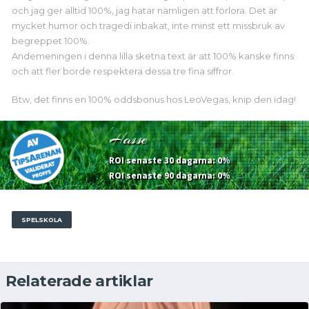
och jag ger alltid 100%, jag hatar nämligen att förlora. Det är
mycket humor och tragedi inbakat, inte minst ett missbruk av
begreppet 100%.
Andemeningen i denna lilla sketna text är att 100% kanske finns
och att fler borde respektera dessa tre fina siffror.
Btw, det finns en 100% oddsbonus hos LeoVegas, knip den idag!
Hasse
ROI senaste 30 dagarna: 0%
ROI senaste 90 dagarna: 0%
SPELSKOLA
Relaterade artiklar