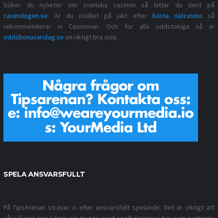
Söker du nyheter om svenska casinon så hittar du dent på
casinologen.se
. Är du istället på jakt efter
bästa nätcasino
så
rekommenderar vi Casinovan. Och för alla oddstokiga så är
oddsbonusaridag.se
en riktigt bra sida.
SPELA ANSVARSFULLT
På TipsArenan strävar vi efter ansvarsfullt spelande. Det är viktigt att