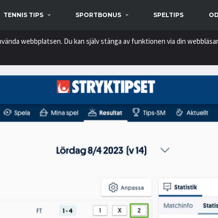
TENNIS TIPS
SPORTBONUS
SPELTIPS
OD
nvända webbplatsen. Du kan själv stänga av funktionen via din webbläsar