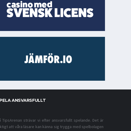
PELA ANSVARSFULLT
å TipsArenan strävar vi efter ansvarsfullt spelande. Det är
iktigt att våra läsare kan känna sig trygga med spelbolagen