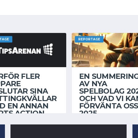
TAGE
REPORTAGE
RFÖR FLER
EN SUMMERIN
PPARE
AV NYA
SLUTAR SINA
SPELBOLAG 20
TTINGKVÄLLAR
OCH VAD VI KA
D EN ANNAN
FÖRVÄNTA OS
RTS ACTION
2025
LÄS MER
LÄS MER