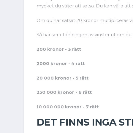
mycket du väljer att satsa. Du kan välja att 
Om du har satsat 20 kronor multipliceras vin
Så här ser utdelningen av vinster ut om du 
200 kronor - 3 rätt
2000 kronor - 4 rätt
20 000 kronor - 5 rätt
250 000 kronor - 6 rätt
10 000 000 kronor - 7 rätt
DET FINNS INGA S