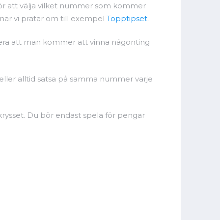
i för att välja vilket nummer som kommer
r när vi pratar om till exempel
Topptipset
.
antera att man kommer att vinna någonting
eller alltid satsa på samma nummer varje
rysset. Du bör endast spela för pengar