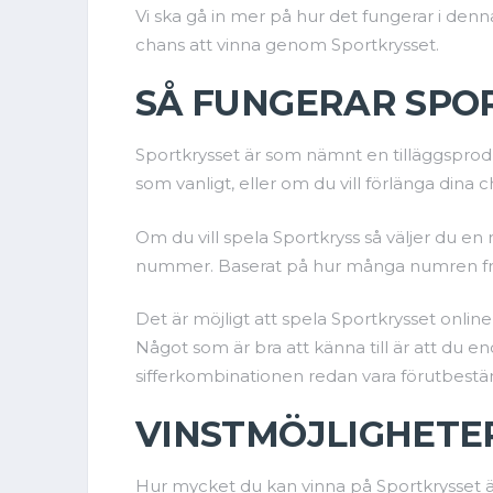
Vi ska gå in mer på hur det fungerar i denn
chans att vinna genom Sportkrysset.
SÅ FUNGERAR SPO
Sportkrysset är som nämnt en tilläggsprodukt t
som vanligt, eller om du vill förlänga din
Om du vill spela Sportkryss så väljer du en r
nummer. Baserat på hur många numren frå
Det är möjligt att spela Sportkrysset onli
Något som är bra att känna till är att du e
sifferkombinationen redan vara förutbestä
VINSTMÖJLIGHETE
Hur mycket du kan vinna på Sportkrysset är