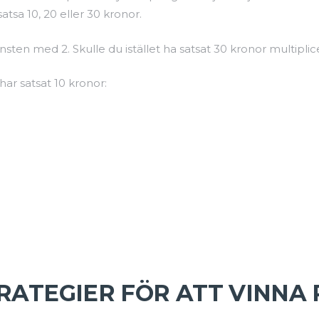
satsa 10, 20 eller 30 kronor.
sten med 2. Skulle du istället ha satsat 30 kronor multiplic
har satsat 10 kronor:
TRATEGIER FÖR ATT VINNA