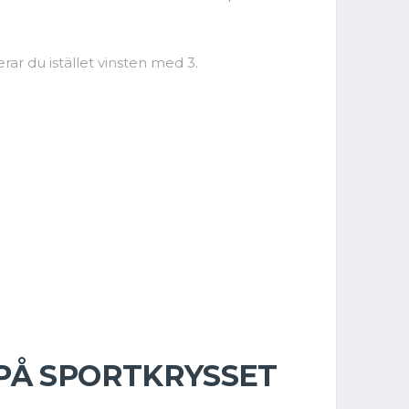
erar du istället vinsten med 3.
 PÅ SPORTKRYSSET