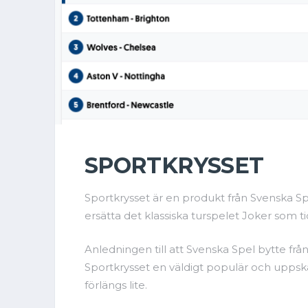
SPORTKRYSSET
Sportkrysset är en produkt från Svenska Sp
ersätta det klassiska turspelet Joker som 
Anledningen till att Svenska Spel bytte från
Sportkrysset en väldigt populär och uppsk
förlängs lite.