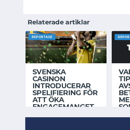
Relaterade artiklar
REPORTAGE
REPOR
SVENSKA
VA
CASINON
TI
INTRODUCERAR
AV
SPELIFIERING FÖR
BE
ATT ÖKA
ME
ENGAGEMANGET
SO
BLAND SPELARNA
LÄS MER