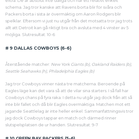
extra. De är absolut inte dåliga och har ett relativt enkelt
schema. Jag tror kanske att Ravens borta blir för svåra och
Packers borta i sista är övermäktig om Aaron Rodgers blir
spelklar. Eftersom vi just nu utgår från det motsatta tror jag trots
allt att Detroit kan gå riktigt bra och avsluta med 4 vinster av 5
möjliga. Slutresultat: 10-6
# 9 DALLAS COWBOYS (6-6)
Återstående matcher:
New York Giants (b), Oakland Raiders (b),
Seattle Seahawks (h), Philadelphia Eagles (b)
Jag tror Cowboys vinner nästa tre matcherna. Beroende på
Eagles läge kan det vara så att de vilar sina starters. I så fall har
Cowboys chans på fyra raka. I detta nu utgår jag dock från att så
inte blir fallet och då blir Eagles övermäktiga. Matchen mot ett
jagande Seattlelag är inte heller enkel. Sammanfattningsvis tror
jag dock Cowboys tappar en match och därmed rinner
slutspelsplatsen de ur handen. Slutresultat: 9-7
# 10 GREEN BAY PACKERS (5-6)