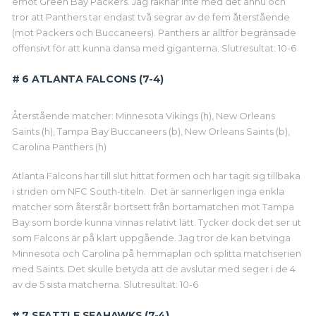
emot Green Bay Packers. Jag räknar inte med det ännu och
tror att Panthers tar endast två segrar av de fem återstående
(mot Packers och Buccaneers). Panthers är alltför begränsade
offensivt för att kunna dansa med giganterna. Slutresultat: 10-6
# 6 ATLANTA FALCONS (7-4)
Återstående matcher: Minnesota Vikings (h), New Orleans
Saints (h), Tampa Bay Buccaneers (b), New Orleans Saints (b),
Carolina Panthers (h)
Atlanta Falcons har till slut hittat formen och har tagit sig tillbaka
i striden om NFC South-titeln. Det är sannerligen inga enkla
matcher som återstår bortsett från bortamatchen mot Tampa
Bay som borde kunna vinnas relativt lätt. Tycker dock det ser ut
som Falcons är på klart uppgående. Jag tror de kan betvinga
Minnesota och Carolina på hemmaplan och splitta matchserien
med Saints. Det skulle betyda att de avslutar med seger i de 4
av de 5 sista matcherna. Slutresultat: 10-6
# 7 SEATTLE SEAHAWKS (7-4)