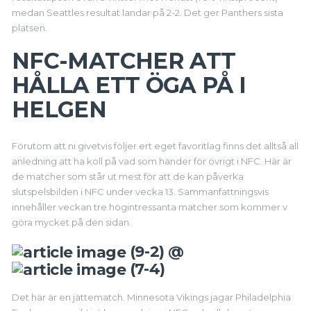
medan Seattles resultat landar på 2-2. Det ger Panthers sista
platsen.
NFC-MATCHER ATT
HÅLLA ETT ÖGA PÅ I
HELGEN
Förutom att ni givetvis följer ert eget favoritlag finns det alltså all
anledning att ha koll på vad som händer för övrigt i NFC. Här är
de matcher som står ut mest för att de kan påverka
slutspelsbilden i NFC under vecka 13. Sammanfattningsvis
innehåller veckan tre högintressanta matcher som kommer v
göra mycket på den sidan.
(9-2) @
(7-4)
Det här är en jättematch. Minnesota Vikings jagar Philadelphia