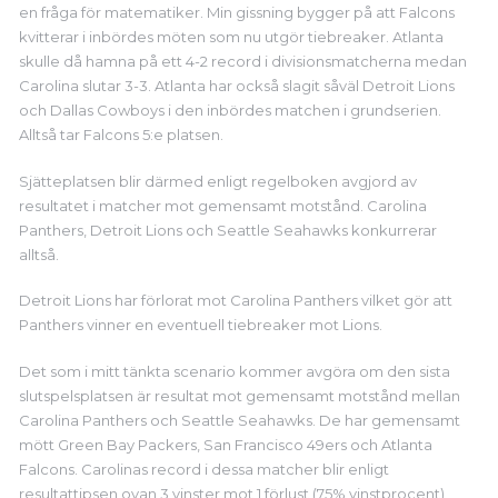
en fråga för matematiker. Min gissning bygger på att Falcons
kvitterar i inbördes möten som nu utgör tiebreaker. Atlanta
skulle då hamna på ett 4-2 record i divisionsmatcherna medan
Carolina slutar 3-3. Atlanta har också slagit såväl Detroit Lions
och Dallas Cowboys i den inbördes matchen i grundserien.
Alltså tar Falcons 5:e platsen.
Sjätteplatsen blir därmed enligt regelboken avgjord av
resultatet i matcher mot gemensamt motstånd. Carolina
Panthers, Detroit Lions och Seattle Seahawks konkurrerar
alltså.
Detroit Lions har förlorat mot Carolina Panthers vilket gör att
Panthers vinner en eventuell tiebreaker mot Lions.
Det som i mitt tänkta scenario kommer avgöra om den sista
slutspelsplatsen är resultat mot gemensamt motstånd mellan
Carolina Panthers och Seattle Seahawks. De har gemensamt
mött Green Bay Packers, San Francisco 49ers och Atlanta
Falcons. Carolinas record i dessa matcher blir enligt
resultattipsen ovan 3 vinster mot 1 förlust (75% vinstprocent)