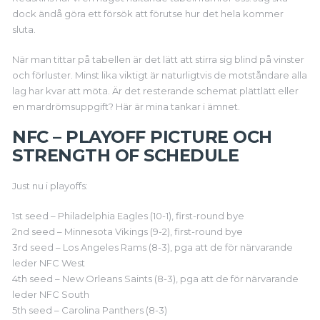
dock ändå göra ett försök att förutse hur det hela kommer
sluta.
När man tittar på tabellen är det lätt att stirra sig blind på vinster
och förluster. Minst lika viktigt är naturligtvis de motståndare alla
lag har kvar att möta. Är det resterande schemat plättlätt eller
en mardrömsuppgift? Här är mina tankar i ämnet.
NFC – PLAYOFF PICTURE OCH
STRENGTH OF SCHEDULE
Just nu i playoffs:
1st seed – Philadelphia Eagles (10-1), first-round bye
2nd seed – Minnesota Vikings (9-2), first-round bye
3rd seed – Los Angeles Rams (8-3), pga att de för närvarande
leder NFC West
4th seed – New Orleans Saints (8-3), pga att de för närvarande
leder NFC South
5th seed – Carolina Panthers (8-3)