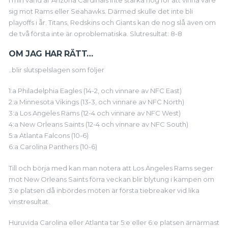
I min värld är Arizona Cardinals inte starka nog för att vinna vare
sig mot Rams eller Seahawks. Därmed skulle det inte bli
playoffs i år. Titans, Redskins och Giants kan de nog slå även om
de två första inte är oproblematiska. Slutresultat: 8-8
OM JAG HAR RÄTT…
..blir slutspelslagen som följer
1:a Philadelphia Eagles (14-2, och vinnare av NFC East)
2:a Minnesota Vikings (13-3, och vinnare av NFC North)
3:a Los Angeles Rams (12-4 och vinnare av NFC West)
4:a New Orleans Saints (12-4 och vinnare av NFC South)
5:a Atlanta Falcons (10-6)
6:a Carolina Panthers (10-6)
Till och börja med kan man notera att Los Angeles Rams seger
mot New Orleans Saints förra veckan blir blytung i kampen om
3:e platsen då inbördes möten är första tiebreaker vid lika
vinstresultat.
Huruvida Carolina eller Atlanta tar 5:e eller 6:e platsen ärnärmast