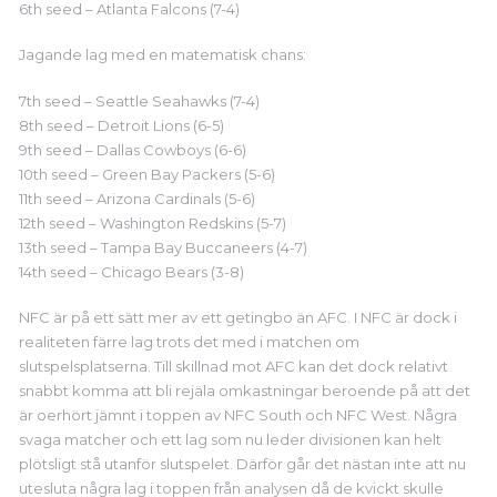
6th seed – Atlanta Falcons (7-4)
Jagande lag med en matematisk chans:
7th seed – Seattle Seahawks (7-4)
8th seed – Detroit Lions (6-5)
9th seed – Dallas Cowboys (6-6)
10th seed – Green Bay Packers (5-6)
11th seed – Arizona Cardinals (5-6)
12th seed – Washington Redskins (5-7)
13th seed – Tampa Bay Buccaneers (4-7)
14th seed – Chicago Bears (3-8)
NFC är på ett sätt mer av ett getingbo än AFC. I NFC är dock i
realiteten färre lag trots det med i matchen om
slutspelsplatserna. Till skillnad mot AFC kan det dock relativt
snabbt komma att bli rejäla omkastningar beroende på att det
är oerhört jämnt i toppen av NFC South och NFC West. Några
svaga matcher och ett lag som nu leder divisionen kan helt
plötsligt stå utanför slutspelet. Därför går det nästan inte att nu
utesluta några lag i toppen från analysen då de kvickt skulle