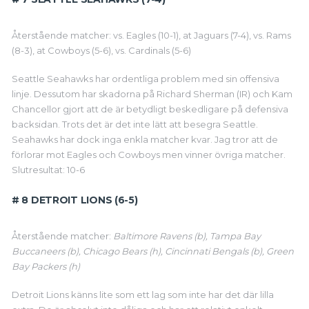
Återstående matcher: vs. Eagles (10-1), at Jaguars (7-4), vs. Rams
(8-3), at Cowboys (5-6), vs. Cardinals (5-6)
Seattle Seahawks har ordentliga problem med sin offensiva
linje. Dessutom har skadorna på Richard Sherman (IR) och Kam
Chancellor gjort att de är betydligt beskedligare på defensiva
backsidan. Trots det är det inte lätt att besegra Seattle.
Seahawks har dock inga enkla matcher kvar. Jag tror att de
förlorar mot Eagles och Cowboys men vinner övriga matcher.
Slutresultat: 10-6
# 8 DETROIT LIONS (6-5)
Återstående matcher:
Baltimore Ravens (b), Tampa Bay
Buccaneers (b), Chicago Bears (h), Cincinnati Bengals (b), Green
Bay Packers (h)
Detroit Lions känns lite som ett lag som inte har det där lilla