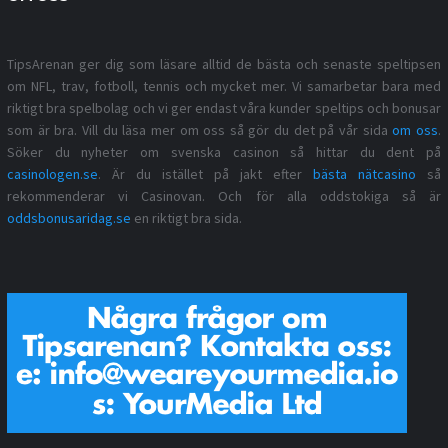
TipsArenan ger dig som läsare alltid de bästa och senaste speltipsen
om NFL, trav, fotboll, tennis och mycket mer. Vi samarbetar bara med
riktigt bra spelbolag och vi ger endast våra kunder speltips och bonusar
som är bra. Vill du läsa mer om oss så gör du det på vår sida
om oss
.
Söker du nyheter om svenska casinon så hittar du dent på
casinologen.se
. Är du istället på jakt efter
bästa nätcasino
så
rekommenderar vi Casinovan. Och för alla oddstokiga så är
oddsbonusaridag.se
en riktigt bra sida.