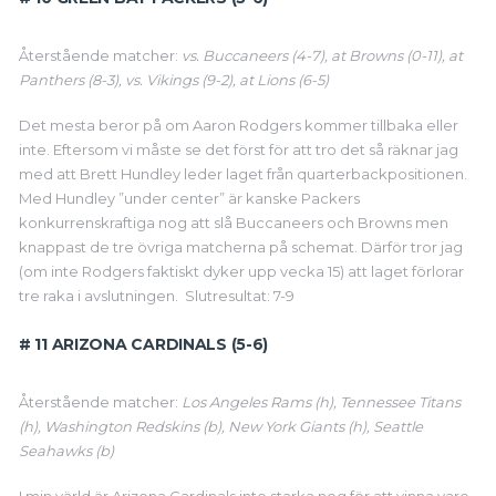
Återstående matcher:
vs. Buccaneers (4-7), at Browns (0-11), at
Panthers (8-3), vs. Vikings (9-2), at Lions (6-5)
Det mesta beror på om Aaron Rodgers kommer tillbaka eller
inte. Eftersom vi måste se det först för att tro det så räknar jag
med att Brett Hundley leder laget från quarterbackpositionen.
Med Hundley ”under center” är kanske Packers
konkurrenskraftiga nog att slå Buccaneers och Browns men
knappast de tre övriga matcherna på schemat. Därför tror jag
(om inte Rodgers faktiskt dyker upp vecka 15) att laget förlorar
tre raka i avslutningen. Slutresultat: 7-9
# 11 ARIZONA CARDINALS (5-6)
Återstående matcher:
Los Angeles Rams (h), Tennessee Titans
(h), Washington Redskins (b), New York Giants (h), Seattle
Seahawks (b)