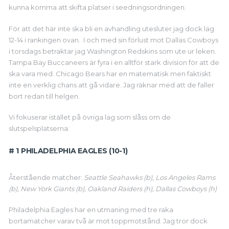
kunna komma att skifta platser i seedningsordningen.
För att det här inte ska bli en avhandling utesluter jag dock lag
12-14 i rankingen ovan. I och med sin förlust mot Dallas Cowboys
i torsdags betraktar jag Washington Redskins som ute ur leken.
Tampa Bay Buccaneers är fyra i en alltför stark division för att de
ska vara med. Chicago Bears har en matematisk men faktiskt
inte en verklig chans att gå vidare. Jag räknar med att de faller
bort redan till helgen.
Vi fokuserar istället på övriga lag som slåss om de
slutspelsplatserna:
# 1 PHILADELPHIA EAGLES (10-1)
Återstående matcher:
Seattle Seahawks (b), Los Angeles Rams
(b), New York Giants (b), Oakland Raiders (h), Dallas Cowboys (h)
Philadelphia Eagles har en utmaning med tre raka
bortamatcher varav två är mot toppmotstånd. Jag tror dock