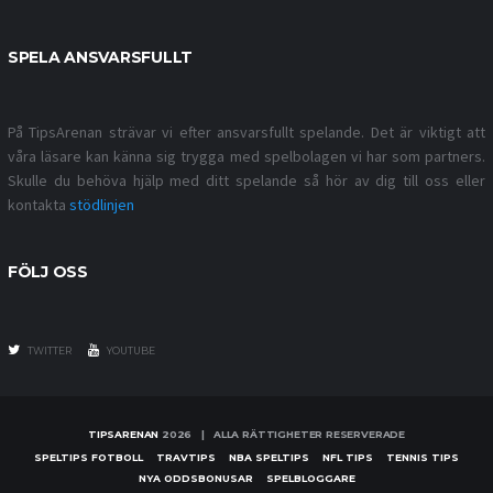
SPELA ANSVARSFULLT
På TipsArenan strävar vi efter ansvarsfullt spelande. Det är viktigt att
våra läsare kan känna sig trygga med spelbolagen vi har som partners.
Skulle du behöva hjälp med ditt spelande så hör av dig till oss eller
kontakta
stödlinjen
FÖLJ OSS
TWITTER
YOUTUBE
TIPSARENAN
2026 | ALLA RÄTTIGHETER RESERVERADE
SPELTIPS FOTBOLL
TRAVTIPS
NBA SPELTIPS
NFL TIPS
TENNIS TIPS
NYA ODDSBONUSAR
SPELBLOGGARE