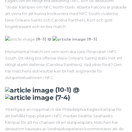
Eagles om en riktigt bra seedning i NFC och vill dessutom
”döda” kampen om NFC North-titeln. Atlanta Falcons är piskade
att vinna för att kunna konkurrera med NFC South-rivalerna
New Orleans Saints och Carolina Panthers. Kort och gott
högintressant och en bra match.
(8-3) @
(8-3)
Monumental match om vem som ska vara i förarsätet i NFC
South. Ett riktig bra offense (New Orleans Saints) ställs mot ett
riktigt starkt defense (Carolina Panthers). Vad viker först? Den
här matchens slutresultat kan bli helt avgörande för
slutspelssituationen i NFC.
(10-1) @
(7-4)
Ytterligare en toppmatch där Philadelphia Eagles kämpar för
att behålla topp-platsen i NFC medan Seattle Seahawks
kämpar för att ha chansen till en slutspelsplats. Matchen har
dessutom haussats av Seahawksspelares kommentarer att de