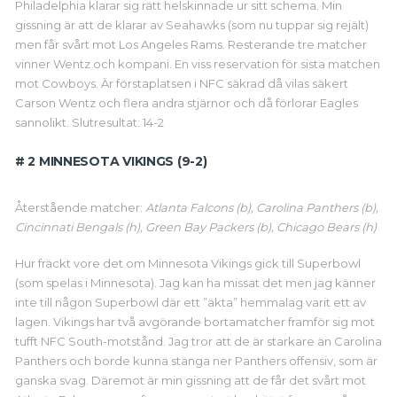
Philadelphia klarar sig rätt helskinnade ur sitt schema. Min
gissning är att de klarar av Seahawks (som nu tuppar sig rejält)
men får svårt mot Los Angeles Rams. Resterande tre matcher
vinner Wentz och kompani. En viss reservation för sista matchen
mot Cowboys. Är förstaplatsen i NFC säkrad då vilas säkert
Carson Wentz och flera andra stjärnor och då förlorar Eagles
sannolikt. Slutresultat: 14-2
# 2 MINNESOTA VIKINGS (9-2)
Återstående matcher:
Atlanta Falcons (b), Carolina Panthers (b),
Cincinnati Bengals (h), Green Bay Packers (b), Chicago Bears (h)
Hur fräckt vore det om Minnesota Vikings gick till Superbowl
(som spelas i Minnesota). Jag kan ha missat det men jag känner
inte till någon Superbowl där ett ”äkta” hemmalag varit ett av
lagen. Vikings har två avgörande bortamatcher framför sig mot
tufft NFC South-motstånd. Jag tror att de är starkare än Carolina
Panthers och borde kunna stänga ner Panthers offensiv, som är
ganska svag. Däremot är min gissning att de får det svårt mot