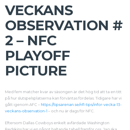
VECKANS
OBSERVATION #
2 – NFC
PLAYOFF
PICTURE
Med fem matcher kvar av säsongen är det hög tid att ta en titt
på hur slutspelsplatserna kan förväntas fördelas. Tidigare har vi
gått igenom AFC –
https://tipsarenan.se/nfl-tips/infor-vecka-13-
veckans-observation-1
– och nu är dags för NFC.
Eftersom Dallas Cowboys enkelt avfärdade Washington
Redskins har vi en något haltande tabell framför oss. Jag ska