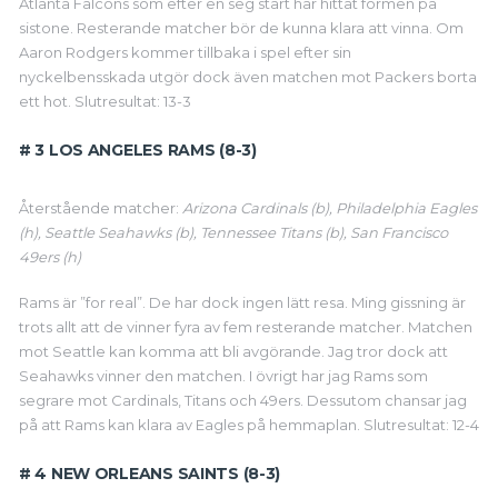
Atlanta Falcons som efter en seg start har hittat formen på
sistone. Resterande matcher bör de kunna klara att vinna. Om
Aaron Rodgers kommer tillbaka i spel efter sin
nyckelbensskada utgör dock även matchen mot Packers borta
ett hot. Slutresultat: 13-3
# 3 LOS ANGELES RAMS (8-3)
Återstående matcher:
Arizona Cardinals (b), Philadelphia Eagles
(h), Seattle Seahawks (b), Tennessee Titans (b), San Francisco
49ers (h)
Rams är ”for real”. De har dock ingen lätt resa. Ming gissning är
trots allt att de vinner fyra av fem resterande matcher. Matchen
mot Seattle kan komma att bli avgörande. Jag tror dock att
Seahawks vinner den matchen. I övrigt har jag Rams som
segrare mot Cardinals, Titans och 49ers. Dessutom chansar jag
på att Rams kan klara av Eagles på hemmaplan. Slutresultat: 12-4
# 4 NEW ORLEANS SAINTS (8-3)