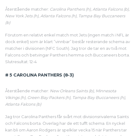
Återstående matcher:
Carolina Panthers (h), Atlanta Falcons (b),
New York Jets (h), Atlanta Falcons (h), Tampa Bay Buccaneers
(b)
Förutom en relativt enkel match mot Jets (ingen match i NFL är
dock enkel) som är klart ”vinnbar” består resterande schema av
matcher i divisionen (NFC South). Jag tror de tar en av två mot
Falcons och betvingar Panthers hemma och Buccaneers borta.
Slutresultat: 12-4
# 5 CAROLINA PANTHERS (8-3)
Återstående matcher:
New Orleans Saints (b), Minnesota
Vikings (h), Green Bay Packers (h), Tampa Bay Buccaneers (h),
Atlanta Falcons (b)
Jag tror Carolina Panthers får svårt mot divisionsrivalerna Saints
och Falcons borta. Överlag har de ett tufft schema. En nyckel
kan bli om Aaron Rodgers är spelklar vecka 15 när Panthers tar