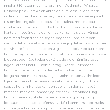
mot Bucks är den sista på lagets pågående road trip, som hittills
innehållit förluster mot – i turordning – Washington Wizards,
Philapdelphia 76ers & San Antonio Spurs. Visst var den resan
redan på förhand en tuff sådan, men jag är ganska säker på att
Pistons ledning både hoppats på och räknat med ett bättre
resultat än 3 raka nederlag. Det ska bli intressant och se hur de
hanterar motgångarna och om de kan samla sig och vända
hem med åtminstone en seger i bagaget. Som jag redan
nämnt i detta basket speltips, så tycker jag det är för svårt att sia
om vinnare i den här matchen. Jag räknar dock med att Pistons
kommer taggade till tänderna och att de kommer strida till sista
blodsdroppen. Jag tycker också att de vid en jämförelse av
lagen, i alla fall, har ETT stort övertag – Andre Drummond
kommer inte ha några problem att vinna kampen under
korgarna mot Bucks motsvarighet, John Henson. Andre leder
ligan i returer och det krävs mycket muskler och tyngd för att
stoppa honom. Kanske kan den duellen bli den som avgör
matchen, men det kommer jag inte spekulera vidare i. Jag
koncentrerar mig istället på hemmalagets gjorda poäng och
konstaterar att Pistons defensiv kvalité tillsammans med Bucks
oförmåga att göra många poäng på lag med winning record, är