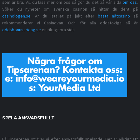
som är bra. Vill du läsa mer om oss så gör du det på vår sida
om oss
.
Söker du nyheter om svenska casinon så hittar du dent på
casinologen.se
. Är du istället på jakt efter
bästa nätcasino
så
rekommenderar vi Casinovan. Och för alla oddstokiga så är
oddsbonusaridag.se
en riktigt bra sida.
SPELA ANSVARSFULLT
På TipsArenan strävar vi efter ansvarsfullt spelande. Det är viktigt att