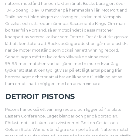
nattens motstånd har och faktum är att Bucks bara gjort över
104,5 poäng i 3 av 10 matcher på hemmaplan i år. Mot Portland
Trailblazers i inledningen av säsongen, sedan mot Memphis
Grizzlies och sist, redan nämnda, Sacramento Kings. Om man
bortser från Portland, så är motståndet i dessa matcher
knappast av samma kaliber som Detroit. Det är faktiskt ganska
lätt att konstatera att Bucks poängproduktion går ner drastiskt
när de möter motstånd som också har ett winning record.
Senast lagen möttes lyckades Milwaukee vinna med
99–95, men matchen var helt jämn med minuten kvar. Jag
tycker att statistiken tydligt visar på ett lågt antal poäng från
hemmalaget och tror att vi har en liknande tillställning att se
fram emot i natt, möjligen med en annan vinnare.
DETROIT PISTONS
Pistons har också ett winning record och ligger på 4:e plats i
Eastern Conference. Laget blandar och ger på bortaplan.
Förlust mot L.A Lakers och vinster mot Boston Celtics och
Golden State Warriors är några exempel på det. Nattens match