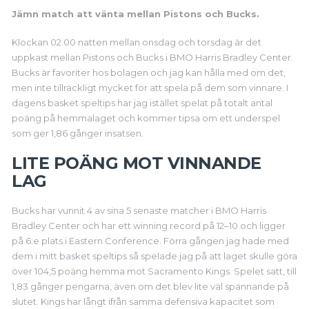
Jämn match att vänta mellan Pistons och Bucks.
Klockan 02.00 natten mellan onsdag och torsdag är det
uppkast mellan Pistons och Bucks i BMO Harris Bradley Center.
Bucks är favoriter hos bolagen och jag kan hålla med om det,
men inte tillräckligt mycket för att spela på dem som vinnare. I
dagens basket speltips har jag istället spelat på totalt antal
poäng på hemmalaget och kommer tipsa om ett underspel
som ger 1,86 gånger insatsen.
LITE POÄNG MOT VINNANDE
LAG
Bucks har vunnit 4 av sina 5 senaste matcher i BMO Harris
Bradley Center och har ett winning record på 12–10 och ligger
på 6:e plats i Eastern Conference. Förra gången jag hade med
dem i mitt basket speltips så spelade jag på att laget skulle göra
över 104,5 poäng hemma mot Sacramento Kings. Spelet satt, till
1,83 gånger pengarna, även om det blev lite väl spännande på
slutet. Kings har långt ifrån samma defensiva kapacitet som