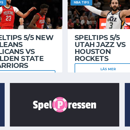
PS
NBA TIPS
ELTIPS 5/5 NEW
SPELTIPS 5/5
LEANS
UTAH JAZZ VS
LICANS VS
HOUSTON
LDEN STATE
ROCKETS
RRIORS
LÄS MER
LÄS MER