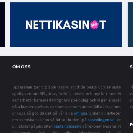
OM OSS
S
TipsArenan ger dig som läsare alltid de bästa och senaste
P
speltipsen om NFL, trav, fotboll, tennis och mycket mer. Vi
v
samarbetar bara med riktigt bra spelbolag och vi ger endast
v
våra kunder speltips och bonusar som är bra. Vill du läsa mer
s
om oss så gör du det på vår sida
om oss
. Söker du nyheter
om svenska casinon så hittar du dent på
casinologen.se
. Är
F
du istället på jakt efter
bästa nätcasino
så rekommenderar vi
Casinovan. Och för alla oddstokiga så är