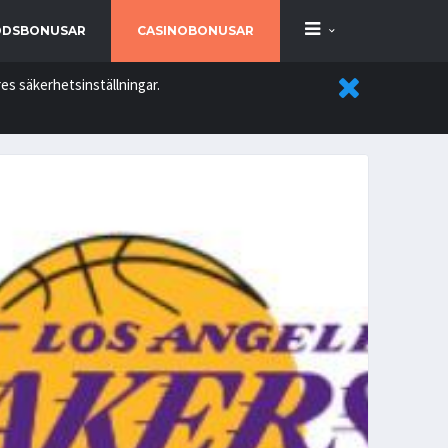
DSBONUSAR
CASINOBONUSAR
es säkerhetsinställningar.