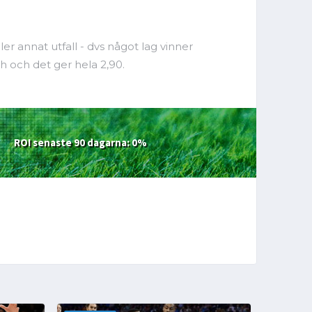
r annat utfall - dvs något lag vinner
 och det ger hela 2,90.
ROI senaste 90 dagarna: 0%