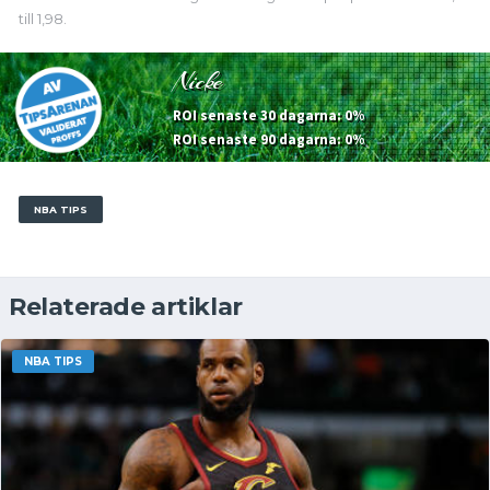
till 1,98.
Nicke
ROI senaste 30 dagarna: 0%
ROI senaste 90 dagarna: 0%
NBA TIPS
Relaterade artiklar
NBA TIPS