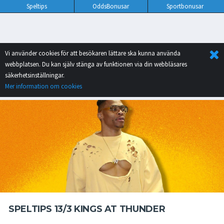
Speltips
OddsBonusar
Sportbonusar
Vi använder cookies för att besökaren lättare ska kunna använda
webbplatsen. Du kan själv stänga av funktionen via din webbläsares
säkerhetsinställningar.
Mer information om cookies
SPELTIPS 13/3 KINGS AT THUNDER