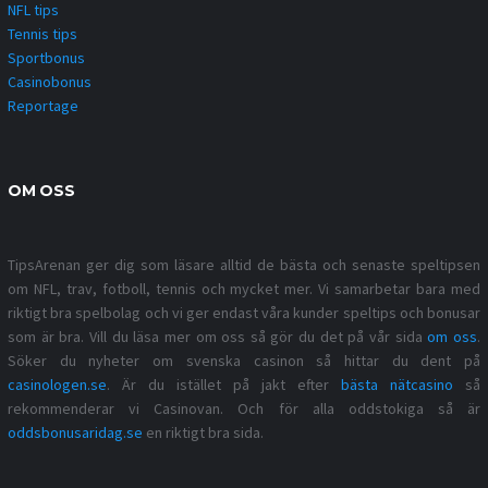
NFL tips
Tennis tips
Sportbonus
Casinobonus
Reportage
OM OSS
TipsArenan ger dig som läsare alltid de bästa och senaste speltipsen
om NFL, trav, fotboll, tennis och mycket mer. Vi samarbetar bara med
riktigt bra spelbolag och vi ger endast våra kunder speltips och bonusar
som är bra. Vill du läsa mer om oss så gör du det på vår sida
om oss
.
Söker du nyheter om svenska casinon så hittar du dent på
casinologen.se
. Är du istället på jakt efter
bästa nätcasino
så
rekommenderar vi Casinovan. Och för alla oddstokiga så är
oddsbonusaridag.se
en riktigt bra sida.