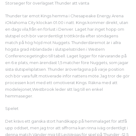
Storseger för överlägset Thunder att vänta
Thunder tar emot Kings hemma i Chesapeake Energy Arena
iOklahoma City klockan 01.00 i natt. Kings kommer direkt, utan
en dags vila,från en förlust i Denver. Laget har inget hopp om
slutspel och bör varordentligt tröttkörda efter söndagens
match på hög höjd mot Nuggets. Thunderdäremot är i allra
högsta grad inblandade i slutspelsstriden i Western
Conferencegetingbo till tabell. Laget ligger för närvarande på
en 6:e plats, men ärendast 1,5 matcher före Nuggets, som jagar
sista slutspelsplatsen. Thunder äröverlägsna på varje position
och bör vara fullt motiverade inför nattens möte.Jag tror de gör
processen kort med ett omotiverat Kings. Räkna med att
modelejonet,Westbrook leder sitt lag till en enkel
hemmaseger.
Spelet
Det krävs ett ganska stort handikapp på hemmalaget för attfå
upp oddset, men jag tror att siffrorna kan rinna iväg ordentligt i
denna match.Vänder mig till LeoVegas för spel på Thunder -12,5